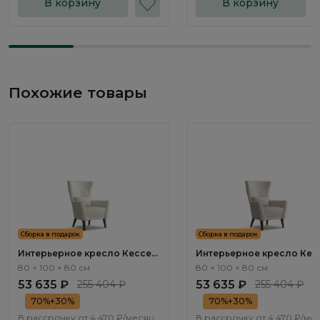
В корзину
В корзину
Похожие товары
Сборка в подарок
Сборка в подарок
Интерьерное кресло Кессел
Интерьерное кресло Кес
/ Kessel ММ115.1
/ Kessel ММ115.2
80 × 100 × 80 см
80 × 100 × 80 см
53 635 ₽
255 404 ₽
53 635 ₽
255 404 ₽
70%+30%
70%+30%
В рассрочку от
4 470 ₽/месяц
В рассрочку от
4 470 ₽/ме