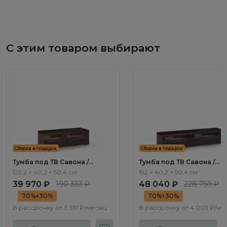
С этим товаром выбирают
Сборка в подарок
Сборка в подарок
Тумба под ТВ Савона /
Тумба под ТВ Савона /
Savona AS2401.0
Savona AS2402.0
129,2 × 40,2 × 50,4 см
192 × 40,2 × 50,4 см
39 970 ₽
190 333 ₽
48 040 ₽
228 759 ₽
70%+30%
70%+30%
В рассрочку от
3 331 ₽/месяц
В рассрочку от
4 003 ₽/ме