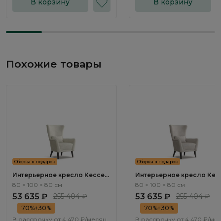
В корзину
В корзину
Похожие товары
Сборка в подарок
Сборка в подарок
Интерьерное кресло Кессел
Интерьерное кресло Кес
/ Kessel ММ115.1
/ Kessel ММ115.2
80 × 100 × 80 см
80 × 100 × 80 см
53 635 ₽
255 404 ₽
53 635 ₽
255 404 ₽
70%+30%
70%+30%
В рассрочку от
4 470 ₽/месяц
В рассрочку от
4 470 ₽/ме