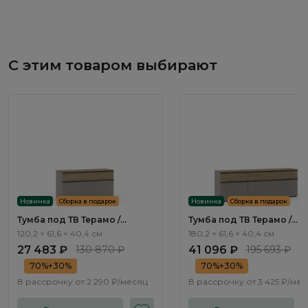
С этим товаром выбирают
Новинка
Сборка в подарок
Новинка
Сборка в подарок
Тумба под ТВ Терамо /
Тумба под ТВ Терамо /
Teramo TA401.2
Teramo TA405.2
120,2 × 61,6 × 40,4 см
180,2 × 61,6 × 40,4 см
27 483 ₽
130 870 ₽
41 096 ₽
195 693 ₽
70%+30%
70%+30%
В рассрочку от
2 290 ₽/месяц
В рассрочку от
3 425 ₽/ме