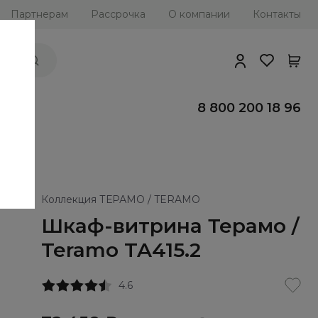
Партнерам
Рассрочка
О компании
Контакты
ии
8 800 200 18 96
Коллекция ТЕРАМО / TERAMO
Шкаф-витрина Терамо /
Teramo TA415.2
4.6