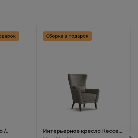
одарок
Сборка в подарок
 /
Интерьерное кресло Кессел