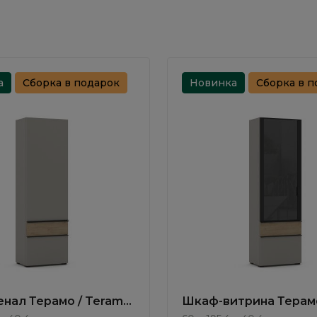
а
Сборка в подарок
Новинка
Сборка в п
нал Терамо / Teramo
Шкаф-витрина Терамо