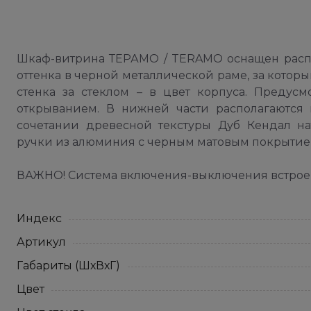
Шкаф-витрина ТЕРАМО / TERAMO оснащен расп
оттенка в черной металлической раме, за котор
стенка за стеклом – в цвет корпуса. Предус
открыванием. В нижней части располагаютс
сочетании древесной текстуры Дуб Кендал н
ручки из алюминия с черным матовым покрытием
ВАЖНО! Система включения-выключения встроен
Индекс
Артикул
Габариты (ШхВхГ)
Цвет