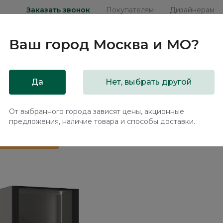
Заказать звонок
Покупателям
Дизайнерам
Ваш город
Москва и МО
?
ни
Мебель на заказ
Распродажа
Акц
Да
Нет, выбрать другой
Teramo TA415.2
От выбранного города зависят цены, акционные
предложения, наличие товара и способы доставки.
 в подарок