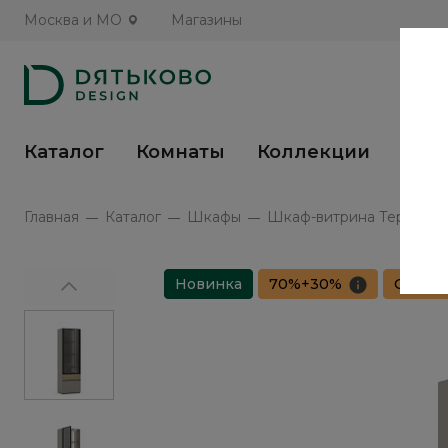
Москва и МО
Магазины
Каталог
Комнаты
Коллекции
Кух
Главная
Каталог
Шкафы
Шкаф-витрина Терамо / 
Новинка
70%+30%
Сборка