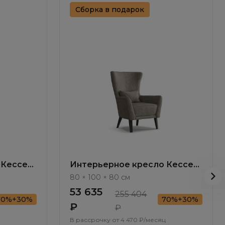
Сборка в подарок
 Кессел
Интерьерное кресло Кессел
/ Kessel ММ115.4
80 × 100 × 80 см
53 635
255 404
70%+30%
70%+30%
₽
₽
В рассрочку от
4 470 ₽/месяц