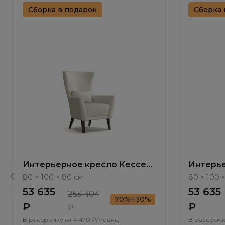
Сборка в подарок
Сборка 
Интерьерное кресло Кессел
Интерье
/ Kessel ММ115.1
/ Kessel
80 × 100 × 80 см
80 × 100 
53 635
53 635
255 404
70%+30%
₽
₽
₽
В рассрочку от
4 470 ₽/месяц
В рассрочк