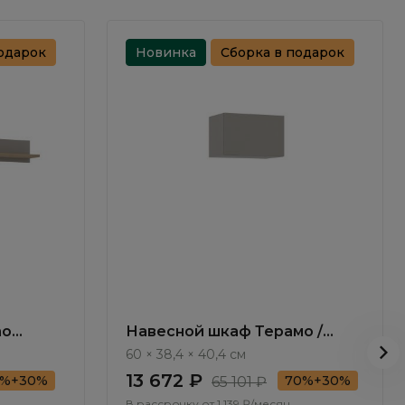
одарок
Новинка
Сборка в подарок
mo
Навесной шкаф Терамо /
Teramo TA451.2
60 × 38,4 × 40,4 см
13 672 ₽
0%+30%
70%+30%
65 101 ₽
В рассрочку от
1 139 ₽/месяц