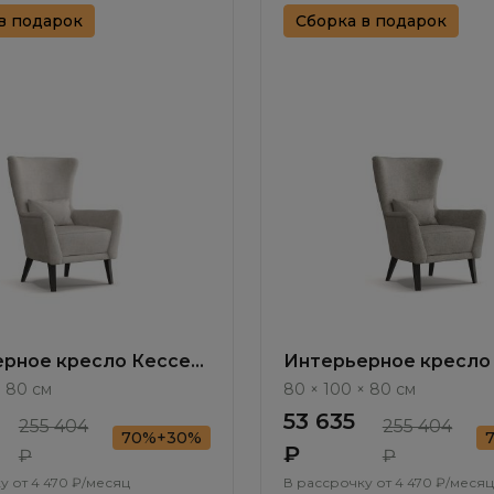
в подарок
Сборка в подарок
рное кресло Кессел
Интерьерное кресло
 ММ115.2
/ Kessel ММ115.3
× 80 см
80 × 100 × 80 см
53 635
255 404
255 404
70%+30%
₽
₽
₽
у от
4 470 ₽/месяц
В рассрочку от
4 470 ₽/месяц