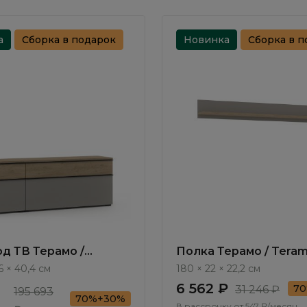
а
Сборка в подарок
Новинка
Сборка в п
од ТВ Терамо /
Полка Терамо / Tera
TA405.2
TA472.2
,6 × 40,4 см
180 × 22 × 22,2 см
6 562 ₽
7
31 246 ₽
195 693
70%+30%
В рассрочку от
547 ₽/месяц