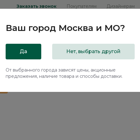
Заказать звонок
Покупателям
Дизайнерам
Ваш город
Москва и МО
?
ни
Мебель на заказ
Распродажа
Акц
Да
Нет, выбрать другой
ерное кресло Кессел / Kessel ММ115.16
От выбранного города зависят цены, акционные
предложения, наличие товара и способы доставки.