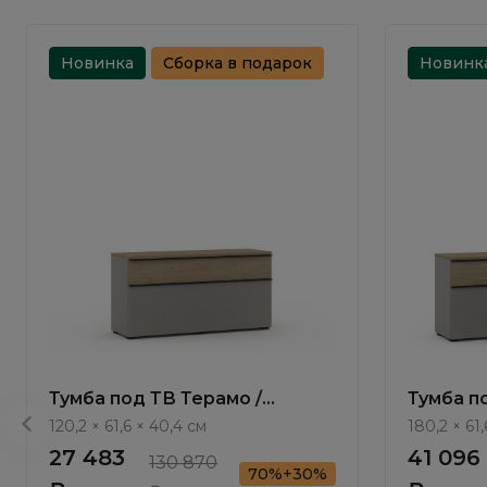
Новинка
Сборка в подарок
Новинк
Тумба под ТВ Терамо /
Тумба п
Teramo TA401.2
Teramo 
120,2 × 61,6 × 40,4 см
180,2 × 61
27 483
41 096
130 870
70%+30%