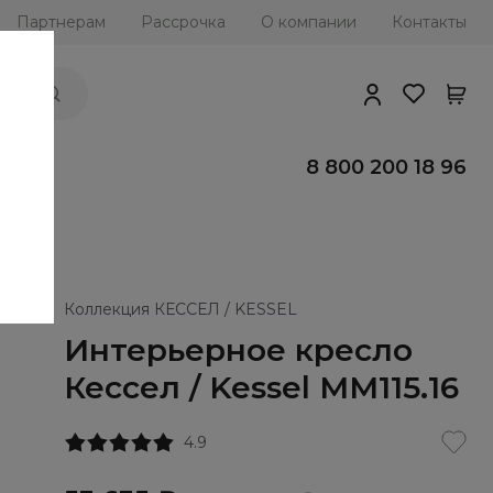
Партнерам
Рассрочка
О компании
Контакты
ии
8 800 200 18 96
Коллекция КЕССЕЛ / KESSEL
Интерьерное кресло
Кессел / Kessel ММ115.16
4.9