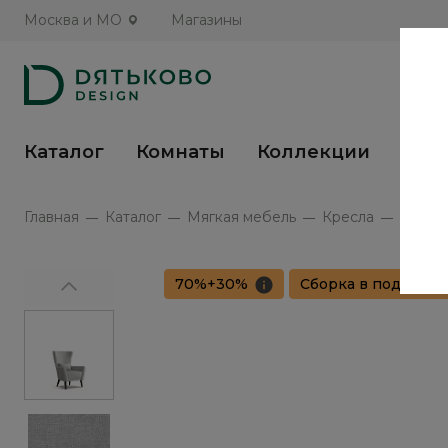
Москва и МО
Магазины
Каталог
Комнаты
Коллекции
Кух
Главная
Каталог
Мягкая мебель
Кресла
Интерь
70%+30%
Сборка в подарок