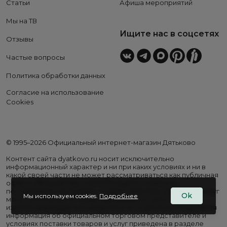
Статьи
Афиша мероприятий
Мы на ТВ
Ищите нас в соцсетях
Отзывы
Частые вопросы
Политика обработки данных
Согласие на использование
Cookies
© 1995–2026 Официальный интернет-магазин Дятьково
Контент сайта dyatkovo.ru носит исключительно
информационный характер и ни при каких условиях и ни в
какой своей части не может рассматриваться как публичная
оферта. Внешний вид, комплектация и стоимость
поставляемой продукции, а также перечень сервисных услуг
Ok
Мы используем cookies.
Подробнее
могут отличаться от представленных на сайте. Цены на
изделия варьируются в зависимости от региона. Подробная
информация об официальном торговом представителе и
условиях поставки товаров и услуг приведена в разделе