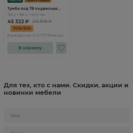
Новинка
Сборка в подарок
Тумба под ТВ подвесная
Савона / Savona AS2451.0
129,2 × 38,4 × 40,9 см
45 322 ₽
215 818 ₽
70%+30%
В рассрочку от
3 777 ₽/месяц
В корзину
Для тех, кто с нами. Скидки, акции и
новинки мебели