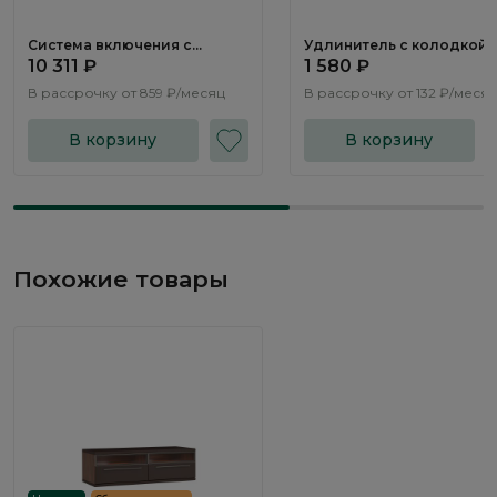
Система включения с
Удлинитель с колодкой
трансформатором SV148
LS061.0
10 311 ₽
1 580 ₽
В рассрочку от
859 ₽/месяц
В рассрочку от
132 ₽/меся
В корзину
В корзину
Похожие товары