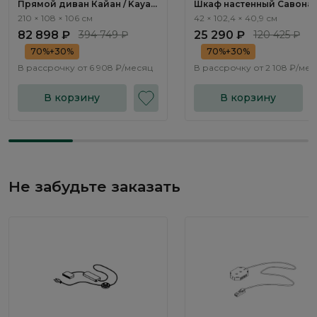
Прямой диван Кайан / Kayan
Шкаф настенный Савона 
ММ111.18
Savona AS2423.0
210 × 108 × 106 см
42 × 102,4 × 40,9 см
82 898 ₽
394 749 ₽
25 290 ₽
120 425 ₽
70%+30%
70%+30%
В рассрочку от
6 908 ₽/месяц
В рассрочку от
2 108 ₽/ме
В корзину
В корзину
Не забудьте заказать