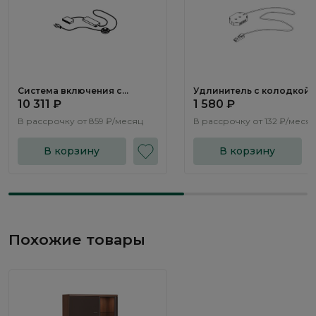
Система включения с
Удлинитель с колодкой
трансформатором SV148
LS061.0
10 311 ₽
1 580 ₽
В рассрочку от
859 ₽/месяц
В рассрочку от
132 ₽/меся
В корзину
В корзину
Похожие товары