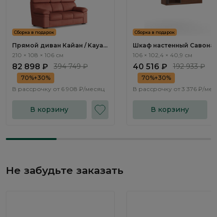
Сборка в подарок
Сборка в подарок
Прямой диван Кайан / Kayan
Шкаф настенный Савона 
ММ111.18
Savona AS2412.0
210 × 108 × 106 см
106 × 102,4 × 40,9 см
82 898 ₽
394 749 ₽
40 516 ₽
192 933 ₽
70%+30%
70%+30%
В рассрочку от
6 908 ₽/месяц
В рассрочку от
3 376 ₽/ме
В корзину
В корзину
Не забудьте заказать