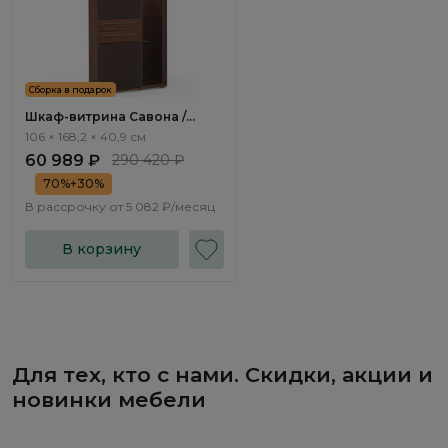
Сборка в подарок
Шкаф-витрина Савона /
Savona AS2406.0
106 × 168,2 × 40,9 см
60 989 ₽
290 420 ₽
70%+30%
В рассрочку от
5 082 ₽/месяц
В корзину
Для тех, кто с нами. Скидки, акции и
новинки мебели