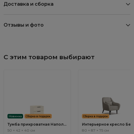
Доставка и сборка
Отзывы и фото
С этим товаром выбирают
Новинка
Сборка в подарок
Сборка в подарок
Тумба прикроватная Наполи
Интерьерное кресло Бен
/ Napoli NP001.3
/ Bengal ММ114.3
50 × 42 × 40 см
80 × 87 × 75 см