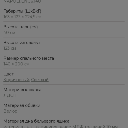
NAPOLI.ENG6.140
Габариты (ШхВхГ)
163 × 123 × 224,5 см
Высота царг (см)
40 см
Высота изголовья
123 см
Размер спального места
140 × 200 см
Цвет
Коричневый
,
Светлый
Материал каркаса
ЛДСП
Материал обивки
Велюр
Материал дна бельевого ящика
материал дна – ламинированное МДФ толщиной 10 мм