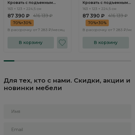
Кровать с подъемным
Кровать с подъемным
механизмом Наполи / Napoli
механизмом Наполи / Nap
163 × 123 × 224,5 см
163 × 123 × 224,5 см
NK242.24
NK242.03
87 390 ₽
416 139 ₽
87 390 ₽
416 139 ₽
70%+30%
70%+30%
В рассрочку от
7 283 ₽/месяц
В рассрочку от
7 283 ₽/ме
В корзину
В корзину
Для тех, кто с нами. Скидки, акции и
новинки мебели