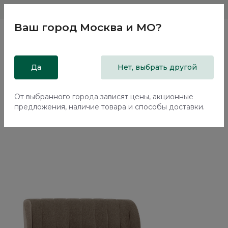
Магазины
Москва и МО
8 800 200 18 96
Ваш город
Москва и МО
?
Главная
Да
Каталог
Кровати
Нет, выбрать другой
Кровать с подъемным механизмом Наполи / Napoli
NK242.22
От выбранного города зависят цены, акционные
предложения, наличие товара и способы доставки.
Новинка
70%+30%
Сборка в подарок