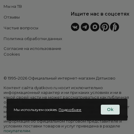
Мы на ТВ
Ищите нас в соцсетях
Отзывы
Частые вопросы
Политика обработки данных
Согласие на использование
Cookies
© 1995–2026 Официальный интернет-магазин Дятьково
Контент сайта dyatkovo.ru носит исключительно
информационный характер и ни при каких условиях и ни в
какой своей части не может рассматриваться как публичная
оферта. Внешний вид, комплектация и стоимость
поставляемой продукции, а также перечень сервисных услуг
Ok
Мы используем cookies.
Подробнее
могут отличаться от представленных на сайте. Цены на
изделия варьируются в зависимости от региона. Подробная
информация об официальном торговом представителе и
условиях поставки товаров и услуг приведена в разделе
покупателям
.