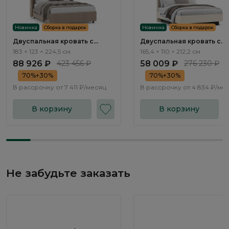
Новинка
Сборка в подарок
Новинка
Сборка в подарок
Двуспальная кровать с
Двуспальная кровать с
подъемным механизмом
подъемным механизмом
183 × 123 × 224,5 см
165,4 × 110 × 212,2 см
Наполи / Napoli NK243.22
Наполи / Napoli NP201.2
88 926 ₽
423 456 ₽
58 009 ₽
276 230 ₽
70%+30%
70%+30%
В рассрочку от
7 411 ₽/месяц
В рассрочку от
4 834 ₽/ме
В корзину
В корзину
Не забудьте заказать