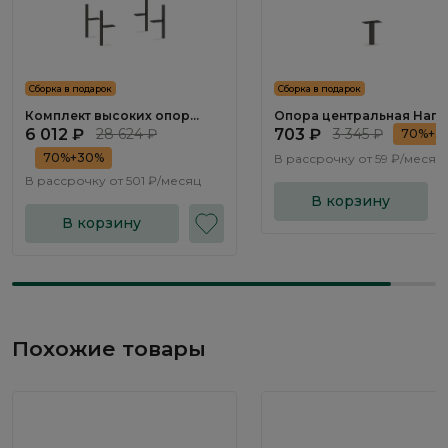
Сборка в подарок
Сборка в подарок
Комплект высоких опор
Опора центральная Нап
Наполи / Napoli NP055.0
/ Napoli NP054.0
6 012 ₽
28 624 ₽
703 ₽
3 345 ₽
70%+3
70%+30%
В рассрочку от
59 ₽/месяц
В рассрочку от
501 ₽/месяц
В корзину
В корзину
Похожие товары