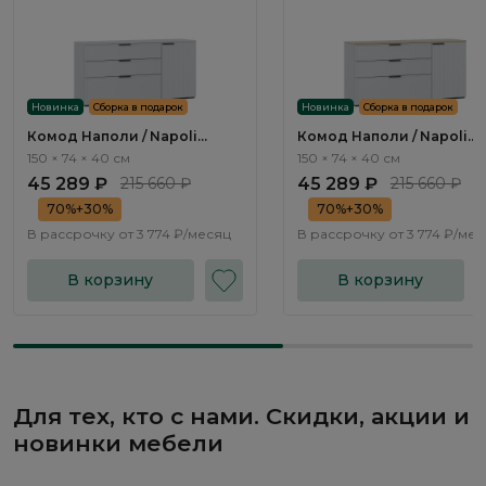
Новинка
Сборка в подарок
Новинка
Сборка в подарок
Комод Наполи / Napoli
Комод Наполи / Napoli
NP010.1
NP010.2
150 × 74 × 40 см
150 × 74 × 40 см
45 289 ₽
215 660 ₽
45 289 ₽
215 660 ₽
70%+30%
70%+30%
В рассрочку от
3 774 ₽/месяц
В рассрочку от
3 774 ₽/ме
В корзину
В корзину
Для тех, кто с нами. Скидки, акции и
новинки мебели