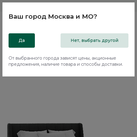
Магазины
Москва и МО
8 800 200 18 96
Ваш город
Москва и МО
?
Главная
Да
Каталог
Кровати
Нет, выбрать другой
Двуспальная кровать с подъемным механизмом Эвора /
Evora NK334.30
От выбранного города зависят цены, акционные
предложения, наличие товара и способы доставки.
70%+30%
Сборка в подарок