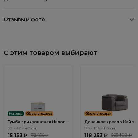
Отзывы и фото
С этим товаром выбирают
Новинка
Сборка в подарок
Сборка в подарок
Тумба прикроватная Наполи
Диванное кресло Найл / 
/ Napoli NP001.2
ММ112.92 с реклайнером
50 × 42 × 40 см
125 × 106 × 110 см
электроприводным
15 153 ₽
72 156 ₽
118 253 ₽
563 108 ₽