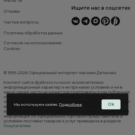
Мы на ТВ
Ищите нас в соцсетях
Отзывы
Частые вопросы
Политика обработки данных
Согласие на использование
Cookies
© 1995–2026 Официальный интернет-магазин Дятьково
Контент сайта dyatkovo.ru носит исключительно
информационный характер и ни при каких условиях и ни в
какой своей части не может рассматриваться как публичная
оферта. Внешний вид, комплектация и стоимость
поставляемой продукции, а также перечень сервисных услуг
Ok
Мы используем cookies.
Подробнее
могут отличаться от представленных на сайте. Цены на
изделия варьируются в зависимости от региона. Подробная
информация об официальном торговом представителе и
условиях поставки товаров и услуг приведена в разделе
покупателям
.