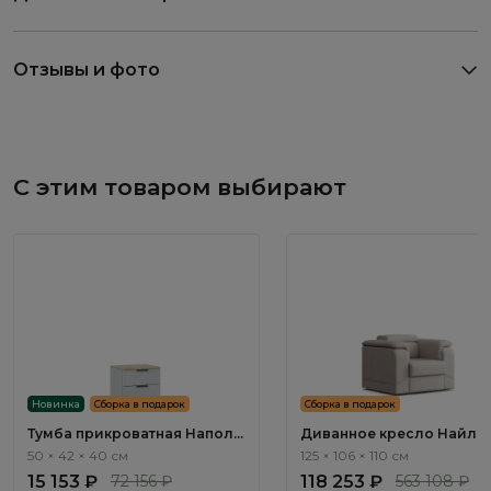
Отзывы и фото
С этим товаром выбирают
Новинка
Сборка в подарок
Сборка в подарок
Тумба прикроватная Наполи
Диванное кресло Найл / 
/ Napoli NP001.2
ММ112.93 с реклайнером
50 × 42 × 40 см
125 × 106 × 110 см
электроприводным
15 153 ₽
72 156 ₽
118 253 ₽
563 108 ₽