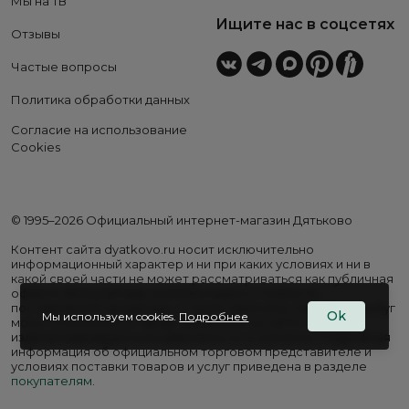
Мы на ТВ
Ищите нас в соцсетях
Отзывы
Частые вопросы
Политика обработки данных
Согласие на использование
Cookies
© 1995–2026 Официальный интернет-магазин Дятьково
Контент сайта dyatkovo.ru носит исключительно
информационный характер и ни при каких условиях и ни в
какой своей части не может рассматриваться как публичная
оферта. Внешний вид, комплектация и стоимость
поставляемой продукции, а также перечень сервисных услуг
Ok
Мы используем cookies.
Подробнее
могут отличаться от представленных на сайте. Цены на
изделия варьируются в зависимости от региона. Подробная
информация об официальном торговом представителе и
условиях поставки товаров и услуг приведена в разделе
покупателям
.