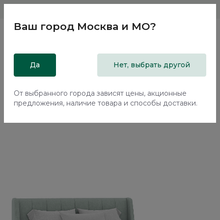
Магазины
Москва и МО
8 800 200 18 96
Ваш город
Москва и МО
?
Главная
Да
Каталог
Кровати
Нет, выбрать другой
Двуспальная кровать с подъемным механизмом Эвора /
Evora NK334.11
От выбранного города зависят цены, акционные
предложения, наличие товара и способы доставки.
70%+30%
Сборка в подарок