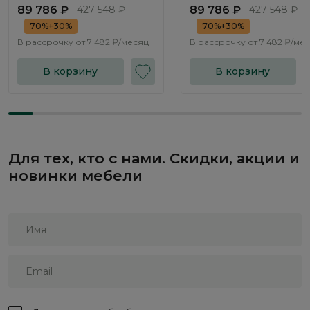
Эвора / Evora NK334.01
Эвора / Evora NK334.03
89 786 ₽
427 548 ₽
89 786 ₽
427 548 ₽
70%+30%
70%+30%
В рассрочку от
7 482 ₽/месяц
В рассрочку от
7 482 ₽/ме
В корзину
В корзину
Для тех, кто с нами. Скидки, акции и
новинки мебели