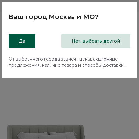
Магазины
Москва и МО
8 800 200 18 96
Ваш город
Москва и МО
?
Главная
Да
Каталог
Кровати
Нет, выбрать другой
Двуспальная кровать с подъемным механизмом Эвора /
Evora NK334.07
От выбранного города зависят цены, акционные
предложения, наличие товара и способы доставки.
70%+30%
Сборка в подарок