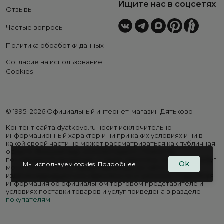
Ищите нас в соцсетях
Отзывы
Частые вопросы
Политика обработки данных
Согласие на использование
Cookies
© 1995–2026 Официальный интернет-магазин Дятьково
Контент сайта dyatkovo.ru носит исключительно
информационный характер и ни при каких условиях и ни в
какой своей части не может рассматриваться как публичная
оферта. Внешний вид, комплектация и стоимость
поставляемой продукции, а также перечень сервисных услуг
Ok
Мы используем cookies.
Подробнее
могут отличаться от представленных на сайте. Цены на
изделия варьируются в зависимости от региона. Подробная
информация об официальном торговом представителе и
условиях поставки товаров и услуг приведена в разделе
покупателям
.