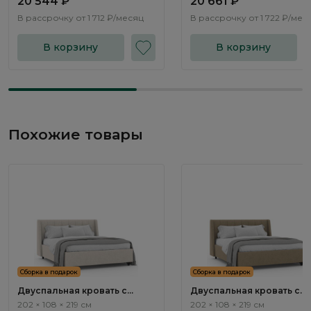
20 544 ₽
20 661 ₽
В рассрочку от
1 712 ₽/месяц
В рассрочку от
1 722 ₽/мес
В корзину
В корзину
Похожие товары
Сборка в подарок
Сборка в подарок
Двуспальная кровать с
Двуспальная кровать с
подъемным механизмом
подъемным механизмом
202 × 108 × 219 см
202 × 108 × 219 см