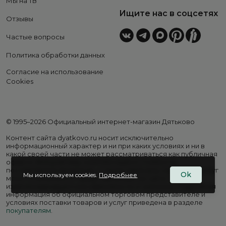
Мы на ТВ
Ищите нас в соцсетях
Отзывы
Частые вопросы
Политика обработки данных
Согласие на использование
Cookies
© 1995–2026 Официальный интернет-магазин Дятьково
Контент сайта dyatkovo.ru носит исключительно
информационный характер и ни при каких условиях и ни в
какой своей части не может рассматриваться как публичная
оферта. Внешний вид, комплектация и стоимость
поставляемой продукции, а также перечень сервисных услуг
Ok
Мы используем cookies.
Подробнее
могут отличаться от представленных на сайте. Цены на
изделия варьируются в зависимости от региона. Подробная
информация об официальном торговом представителе и
условиях поставки товаров и услуг приведена в разделе
покупателям
.