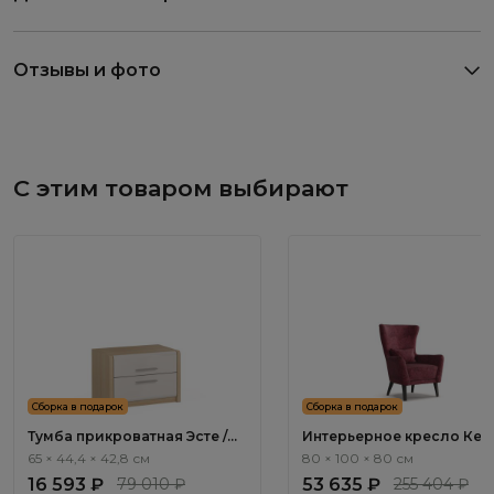
Отзывы и фото
С этим товаром выбирают
Сборка в подарок
Сборка в подарок
Тумба прикроватная Эсте /
Интерьерное кресло Кес
Este ST001.2
/ Kessel ММ115.7
65 × 44,4 × 42,8 см
80 × 100 × 80 см
16 593 ₽
79 010 ₽
53 635 ₽
255 404 ₽