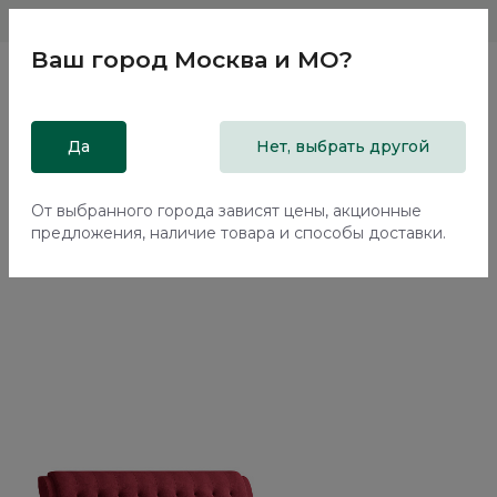
Магазины
Москва и МО
8 800 200 18 96
Ваш город
Москва и МО
?
Главная
Да
Каталог
Кровати
Нет, выбрать другой
Кровать с подъемным механизмом Флорина / Florina
NK312.15
От выбранного города зависят цены, акционные
предложения, наличие товара и способы доставки.
70%+30%
Сборка в подарок