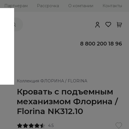
Партнерам
Рассрочка
О компании
Контакты
ии
8 800 200 18 96
Коллекция ФЛОРИНА / FLORINA
Кровать с подъемным
механизмом Флорина /
Florina NK312.10
4.5