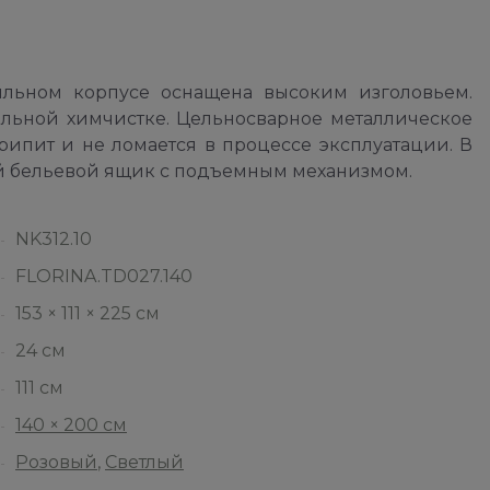
льном корпусе оснащена высоким изголовьем.
льной химчистке. Цельносварное металлическое
рипит и не ломается в процессе эксплуатации. В
й бельевой ящик с подъемным механизмом.
NK312.10
FLORINA.TD027.140
153 × 111 × 225 см
24 см
111 см
140 × 200 см
Розовый
,
Светлый