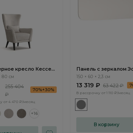
рное кресло Кессел
Панель с зеркалом Эс
 ММ115.2
Este ST017.0
× 80 см
150 × 60 × 2,3 см
13 319 ₽
7
63 422 ₽
255 404
70%+30%
В рассрочку от
1 110 ₽/месяц
₽
у от
4 470 ₽/месяц
+16
В корзину