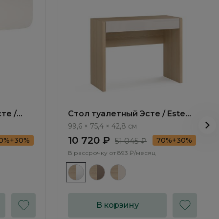
те /
Стол туалетный Эсте / Este
ST018.0
99,6 × 75,4 × 42,8 см
10 720 ₽
0%+30%
70%+30%
51 045 ₽
В рассрочку от
893 ₽/месяц
В корзину