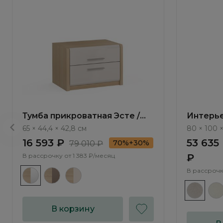
Тумба прикроватная Эсте /
Интерье
Este ST001.2
/ Kessel
65 × 44,4 × 42,8 см
80 × 100 
16 593 ₽
53 635
70%+30%
79 010 ₽
В рассрочку от
1 383 ₽/месяц
₽
В рассрочк
В корзину