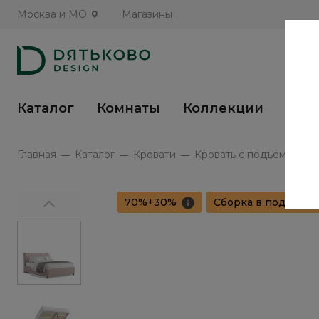
Москва и МО
Магазины
Каталог
Комнаты
Коллекции
Кух
Главная
Каталог
Кровати
Кровать с подъемным ме
70%+30%
Сборка в подарок