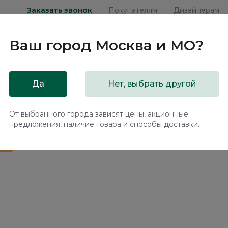
Заказать звонок
Покупателям
Дизайнерам
Ваш город
Москва и МО
?
ни
Мебель на заказ
Распродажа
Акц
Да
Нет, выбрать другой
ханизмом Флорина / Florina NK312.10
От выбранного города зависят цены, акционные
предложения, наличие товара и способы доставки.