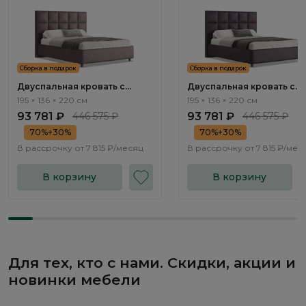
Сборка в подарок
Сборка в подарок
Двуспальная кровать с
Двуспальная кровать с
подъемным механизмом
подъемным механизмом
195 × 136 × 220 см
195 × 136 × 220 см
Корал / Coral NK224.10
Корал / Coral NK224.11
93 781 ₽
446 575 ₽
93 781 ₽
446 575 ₽
70%+30%
70%+30%
В рассрочку от
7 815 ₽/месяц
В рассрочку от
7 815 ₽/мес
В корзину
В корзину
Для тех, кто с нами. Скидки, акции и
новинки мебели