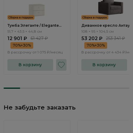
Сборка в подарок
Сборка в подарок
Тумба Элеганте / Elegante
Диванное кресло Антау /
LE5501.1
Antau ММ111.12
51,7 × 43,5 × 44,8 см
108 × 95 × 104,5 см
12 901 ₽
61 427 ₽
53 202 ₽
253 341 ₽
70%+30%
70%+30%
В рассрочку от
1 075 ₽/месяц
В рассрочку от
4 434 ₽/ме
В корзину
В корзину
Не забудьте заказать