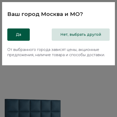
Магазины
Москва и МО
8 800 200 18 96
Ваш город
Москва и МО
?
Главная
Да
Каталог
Кровати
Нет, выбрать другой
Двуспальная кровать с подъемным механизмом Корал /
Coral NK224.7
От выбранного города зависят цены, акционные
предложения, наличие товара и способы доставки.
70%+30%
Сборка в подарок