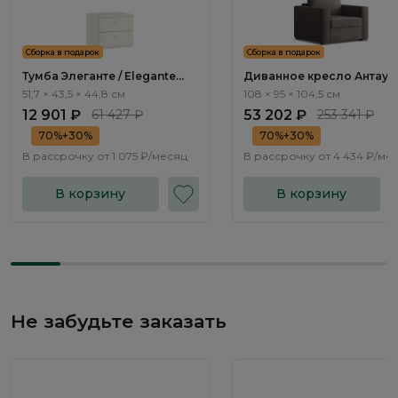
Сборка в подарок
Сборка в подарок
Тумба Элеганте / Elegante
Диванное кресло Антау /
LE5501.1
Antau ММ111.12
51,7 × 43,5 × 44,8 см
108 × 95 × 104,5 см
12 901 ₽
61 427 ₽
53 202 ₽
253 341 ₽
70%+30%
70%+30%
В рассрочку от
1 075 ₽/месяц
В рассрочку от
4 434 ₽/ме
В корзину
В корзину
Не забудьте заказать