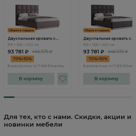
Сборка в подарок
Сборка в подарок
Двуспальная кровать с
Двуспальная кровать с
подъемным механизмом
подъемным механизмом
195 × 136 × 220 см
195 × 136 × 220 см
Корал / Coral NK224.10
Корал / Coral NK224.11
93 781 ₽
446 575 ₽
93 781 ₽
446 575 ₽
70%+30%
70%+30%
В рассрочку от
7 815 ₽/месяц
В рассрочку от
7 815 ₽/мес
В корзину
В корзину
Для тех, кто с нами. Скидки, акции и
новинки мебели