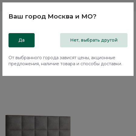
Магазины
Москва и МО
8 800 200 18 96
Ваш город
Москва и МО
?
Главная
Да
Каталог
Кровати
Нет, выбрать другой
Двуспальная кровать с подъемным механизмом Корал /
Coral NK224.21
От выбранного города зависят цены, акционные
предложения, наличие товара и способы доставки.
70%+30%
Сборка в подарок