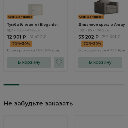
Сборка в подарок
Сборка в подарок
Тумба Элеганте / Elegante
Диванное кресло Антау /
LE5501.1
Antau ММ111.11
51,7 × 43,5 × 44,8 см
108 × 95 × 104,5 см
12 901 ₽
61 427 ₽
53 202 ₽
253 341 ₽
70%+30%
70%+30%
В рассрочку от
1 075 ₽/месяц
В рассрочку от
4 434 ₽/ме
В корзину
В корзину
Не забудьте заказать