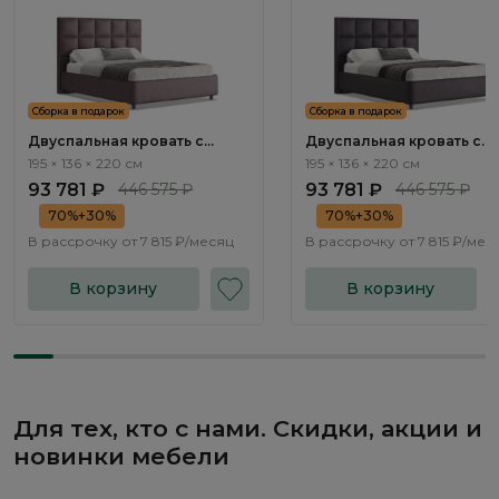
Сборка в подарок
Сборка в подарок
Двуспальная кровать с
Двуспальная кровать с
подъемным механизмом
подъемным механизмом
195 × 136 × 220 см
195 × 136 × 220 см
Корал / Coral NK224.10
Корал / Coral NK224.11
93 781 ₽
446 575 ₽
93 781 ₽
446 575 ₽
70%+30%
70%+30%
В рассрочку от
7 815 ₽/месяц
В рассрочку от
7 815 ₽/мес
В корзину
В корзину
Для тех, кто с нами. Скидки, акции и
новинки мебели