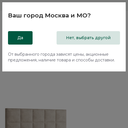
Магазины
Москва и МО
8 800 200 18 96
Ваш город
Москва и МО
?
Главная
Да
Каталог
Кровати
Нет, выбрать другой
Двуспальная кровать с подъемным механизмом Корал /
Coral NK224.6
От выбранного города зависят цены, акционные
предложения, наличие товара и способы доставки.
70%+30%
Сборка в подарок