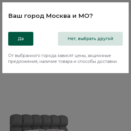
Магазины
Москва и МО
8 800 200 18 96
Ваш город
Москва и МО
?
Главная
Да
Каталог
Кровати
Нет, выбрать другой
Кровать с подъемным механизмом Ромби / Rombi
NK192.16
От выбранного города зависят цены, акционные
предложения, наличие товара и способы доставки.
70%+30%
Сборка в подарок