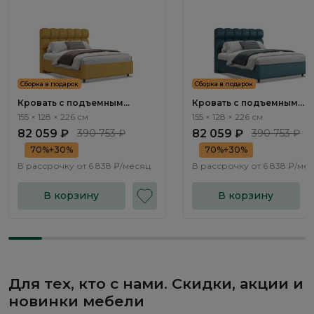
Сборка в подарок
Сборка в подарок
Кровать с подъемным
Кровать с подъемным
механизмом Ромби / Rombi
механизмом Ромби / Rom
155 × 128 × 226 см
155 × 128 × 226 см
NK192.10
NK192.11
82 059 ₽
390 753 ₽
82 059 ₽
390 753 ₽
70%+30%
70%+30%
В рассрочку от
6 838 ₽/месяц
В рассрочку от
6 838 ₽/ме
В корзину
В корзину
Для тех, кто с нами. Скидки, акции и
новинки мебели