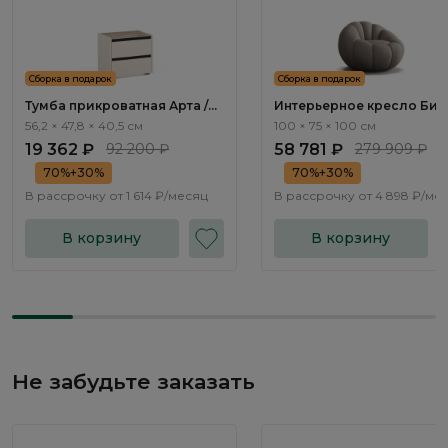
Сборка в подарок
Сборка в подарок
Тумба прикроватная Арта /
Интерьерное кресло Биок
Arta AR1012.1
Bioko ММ108.3
56,2 × 47,8 × 40,5 см
100 × 75 × 100 см
19 362 ₽
92 200 ₽
58 781 ₽
279 909 ₽
70%+30%
70%+30%
В рассрочку от
1 614 ₽/месяц
В рассрочку от
4 898 ₽/ме
В корзину
В корзину
Не забудьте заказать