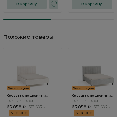
В корзину
В корзину
Похожие товары
Сборка в подарок
Сборка в подарок
Кровать с подъемным
Кровать с подъемным
механизмом Арта / Arta
механизмом Арта / Arta
156 × 122 × 226 см
156 × 122 × 226 см
NK252.1
NK252.16
65 858 ₽
313 607 ₽
65 858 ₽
313 607 ₽
70%+30%
70%+30%