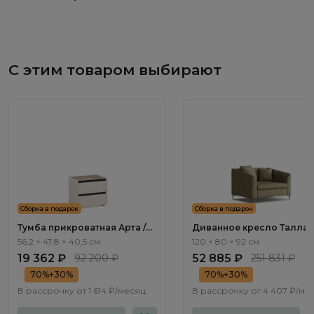
С этим товаром выбирают
Сборка в подарок
Сборка в подарок
Тумба прикроватная Арта /
Диванное кресло Талла /
Arta AR1012.1
Talla ММ100.12
56,2 × 47,8 × 40,5 см
120 × 80 × 92 см
19 362 ₽
92 200 ₽
52 885 ₽
251 831 ₽
70%+30%
70%+30%
В рассрочку от
1 614 ₽/месяц
В рассрочку от
4 407 ₽/ме