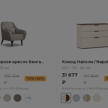
рное кресло Бенгал /
Комод Наполи / Napol
ММ114.3
NP007.4
75 см
100 × 74 × 40 см
31 677
255 404
150 840
70%+30%
₽
₽
₽
у от
4 470 ₽/месяц
В рассрочку от
2 640 ₽/месяц
+16