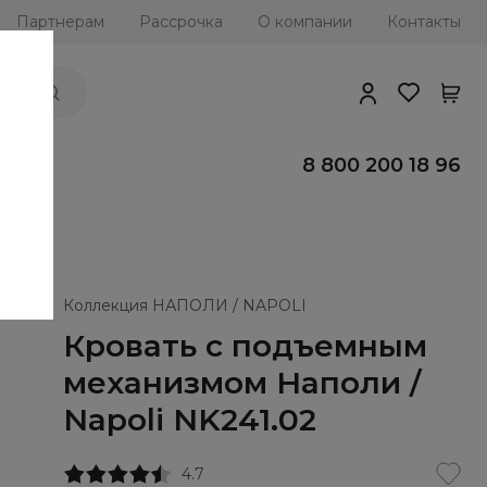
Партнерам
Рассрочка
О компании
Контакты
ии
8 800 200 18 96
Коллекция НАПОЛИ / NAPOLI
Кровать с подъемным
механизмом Наполи /
Napoli NK241.02
4.7