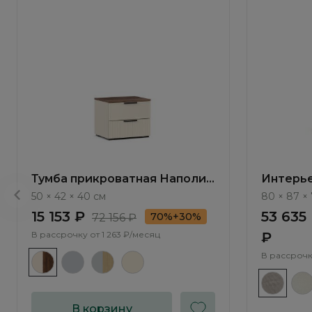
Тумба прикроватная Наполи /
Интерье
Napoli NP001.4
Bengal 
50 × 42 × 40 см
80 × 87 × 
15 153 ₽
53 635
70%+30%
72 156 ₽
В рассрочку от
1 263 ₽/месяц
₽
В рассрочк
В корзину