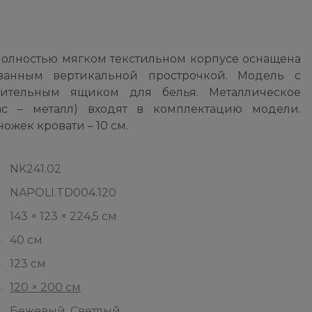
полностью мягком текстильном корпусе оснащена
ванным вертикальной прострочкой. Модель с
тельным ящиком для белья. Металлическое
ас – металл) входят в комплектацию модели.
ожек кровати – 10 см.
NK241.02
NAPOLI.TD004.120
143 × 123 × 224,5 см
40 см
123 см
120 × 200 см
Бежевый
,
Светлый