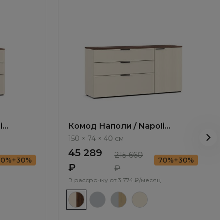
i
Комод Наполи / Napoli
NP010.4
150 × 74 × 40 см
45 289
215 660
70%+30%
70%+30%
₽
₽
В рассрочку от
3 774 ₽/месяц