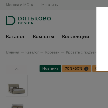
Москва и МО
Магазины
Каталог
Комнаты
Коллекции
Кух
Главная
Каталог
Кровати
Кровать с подъемным ме
Новинка
70%+30%
Сборка