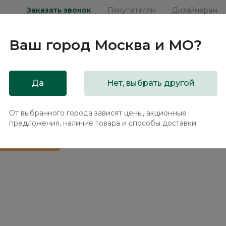
Заказать звонок
Покупателям
Дизайнерам
Ваш город
Москва и МО
?
ни
Мебель на заказ
Распродажа
Акц
Да
Нет, выбрать другой
ханизмом Наполи / Napoli NK241.02
От выбранного города зависят цены, акционные
предложения, наличие товара и способы доставки.
 в подарок