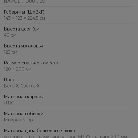
NAPOLI.TD001.120
Габариты (ШхВхГ)
143 × 123 × 224,5 см
Высота царг (см)
40 см
Высота изголовья
123 см
Размер спального места
120 × 200 см
Цвет
Белый
,
Светлый
Материал каркаса
ЛДСП
Материал обивки
Микровелюр
Материал дна бельевого ящика
материал дна – ламинированное МДФ толщиной 10 мм