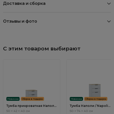
Доставка и сборка
Отзывы и фото
С этим товаром выбирают
Новинка
Сборка в подарок
Новинка
Сборка в подарок
Тумба прикроватная Наполи
Тумба Наполи / Napoli
/ Napoli NP001.2
NP005.2
50 × 42 × 40 см
50 × 74 × 40 см