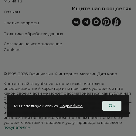
Мы на ТВ
Ищите нас в соцсетях
Отзывы
Частые вопросы
Политика обработки данных
Согласие на использование
Cookies
© 1995–2026 Официальный интернет-магазин Дятьково
Контент сайта dyatkovo.ru носит исключительно
информационный характер и ни при каких условиях и ни в
какой своей части не может рассматриваться как публичная
оферта. Внешний вид, комплектация и стоимость
поставляемой продукции, а также перечень сервисных услуг
Ok
Мы используем cookies.
Подробнее
могут отличаться от представленных на сайте. Цены на
изделия варьируются в зависимости от региона. Подробная
информация об официальном торговом представителе и
условиях поставки товаров и услуг приведена в разделе
покупателям
.