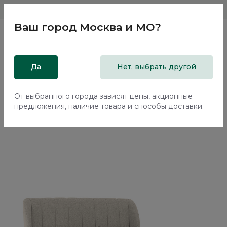
Магазины
Москва и МО
8 800 200 18 96
Ваш город
Москва и МО
?
Главная
Да
Каталог
Кровати
Нет, выбрать другой
Кровать с подъемным механизмом Наполи / Napoli
NK241.01
От выбранного города зависят цены, акционные
предложения, наличие товара и способы доставки.
Новинка
70%+30%
Сборка в подарок