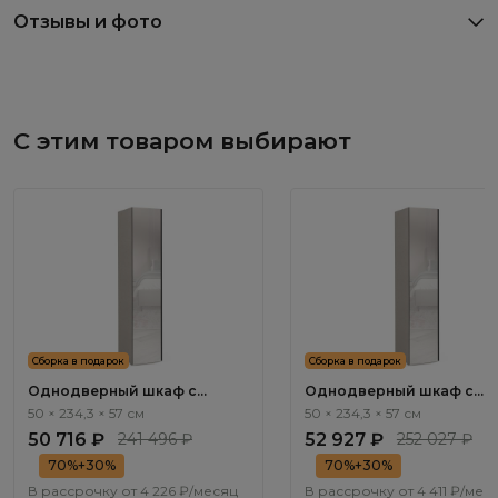
Отзывы и фото
С этим товаром выбирают
Сборка в подарок
Сборка в подарок
Однодверный шкаф с
Однодверный шкаф с
зеркалом Арта / Arta AR1113.0
зеркалом Арта / Arta AR11
50 × 234,3 × 57 см
50 × 234,3 × 57 см
50 716 ₽
241 496 ₽
52 927 ₽
252 027 ₽
70%+30%
70%+30%
В рассрочку от
4 226 ₽/месяц
В рассрочку от
4 411 ₽/мес