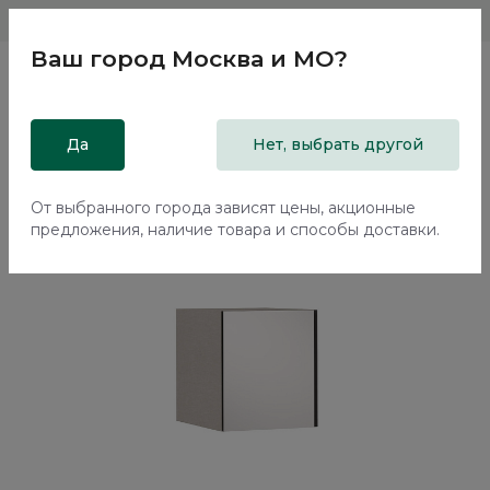
Магазины
Москва и МО
8 800 200 18 96
Ваш город
Москва и МО
?
Главная
Да
Каталог
Шкафы
Нет, выбрать другой
Антресоль для однодверного шкафа с зеркалом Арта /
Arta AR1803.0
От выбранного города зависят цены, акционные
предложения, наличие товара и способы доставки.
Новинка
70%+30%
Сборка в подарок