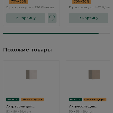
70%+30%
70%+30%
В рассрочку от
4 226 ₽/месяц
В рассрочку от
4 411 ₽/мес
В корзину
В корзину
Похожие товары
Новинка
Сборка в подарок
Новинка
Сборка в подарок
Антресоль для
Антресоль для
однодверного шкафа Эсте /
однодверного шкафа Эст
50 × 56 × 59,4 см
50 × 56 × 59,4 см