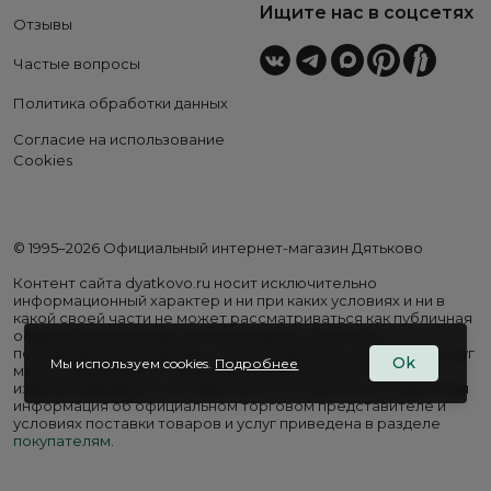
Ищите нас в соцсетях
Отзывы
Частые вопросы
Политика обработки данных
Согласие на использование
Cookies
© 1995–2026 Официальный интернет-магазин Дятьково
Контент сайта dyatkovo.ru носит исключительно
информационный характер и ни при каких условиях и ни в
какой своей части не может рассматриваться как публичная
оферта. Внешний вид, комплектация и стоимость
поставляемой продукции, а также перечень сервисных услуг
Ok
Мы используем cookies.
Подробнее
могут отличаться от представленных на сайте. Цены на
изделия варьируются в зависимости от региона. Подробная
информация об официальном торговом представителе и
условиях поставки товаров и услуг приведена в разделе
покупателям
.