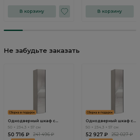
В корзину
В корзину
Не забудьте заказать
Сборка в подарок
Сборка в подарок
Однодверный шкаф с
Однодверный шкаф с
зеркалом Арта / Arta AR1113.0
зеркалом Арта / Arta AR11
50 × 234,3 × 57 см
50 × 234,3 × 57 см
50 716 ₽
241 496 ₽
52 927 ₽
252 027 ₽