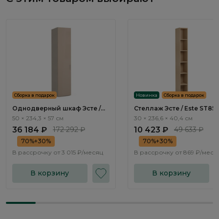
Сборка в подарок
Новинка
Сборка в подарок
Однодверный шкаф Эсте /
Стеллаж Эсте / Este ST854
Este ST801.1
50 × 234,3 × 57 см
30 × 236,6 × 40,4 см
36 184 ₽
172 292 ₽
10 423 ₽
49 633 ₽
70%+30%
70%+30%
В рассрочку от
3 015 ₽/месяц
В рассрочку от
869 ₽/меся
В корзину
В корзину