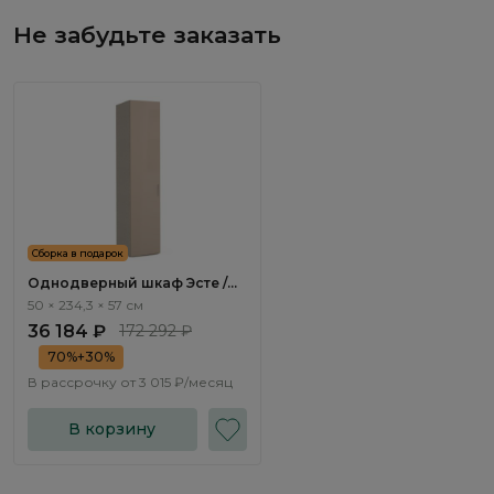
Не забудьте заказать
Сборка в подарок
Однодверный шкаф Эсте /
Este ST801.1
50 × 234,3 × 57 см
36 184 ₽
172 292 ₽
70%+30%
В рассрочку от
3 015 ₽/месяц
В корзину