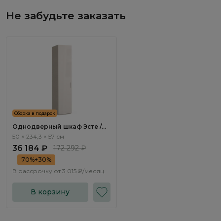
Не забудьте заказать
Сборка в подарок
Однодверный шкаф Эсте /
Este ST801.0
50 × 234,3 × 57 см
36 184 ₽
172 292 ₽
70%+30%
В рассрочку от
3 015 ₽/месяц
В корзину