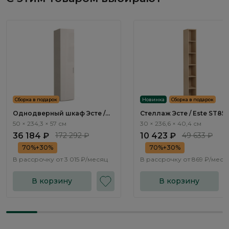
Сборка в подарок
Новинка
Сборка в подарок
Однодверный шкаф Эсте /
Стеллаж Эсте / Este ST854
Este ST801.0
50 × 234,3 × 57 см
30 × 236,6 × 40,4 см
36 184 ₽
172 292 ₽
10 423 ₽
49 633 ₽
70%+30%
70%+30%
В рассрочку от
3 015 ₽/месяц
В рассрочку от
869 ₽/меся
В корзину
В корзину