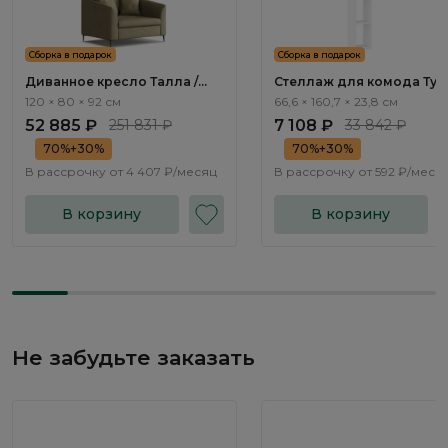
Сборка в подарок
Сборка в подарок
Диванное кресло Талла /
Стеллаж для комода Тури
Talla ММ100.12
Turin TR1635.0
120 × 80 × 92 см
66,6 × 160,7 × 23,8 см
52 885 ₽
251 831 ₽
7 108 ₽
33 842 ₽
70%+30%
70%+30%
В рассрочку от
4 407 ₽/месяц
В рассрочку от
592 ₽/меся
В корзину
В корзину
Не забудьте заказать