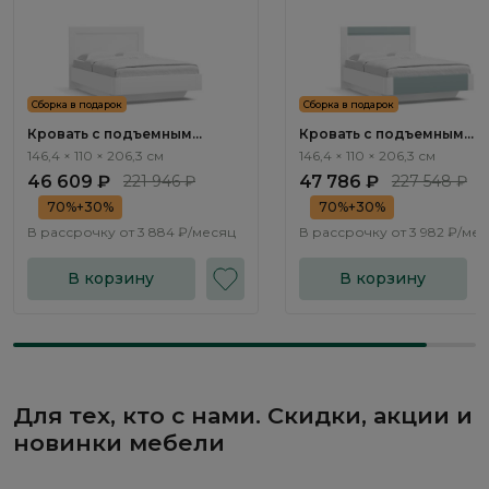
Сборка в подарок
Сборка в подарок
Кровать с подъемным
Кровать с подъемным
механизмом Турин / Turin
механизмом Турин / Turin
146,4 × 110 × 206,3 см
146,4 × 110 × 206,3 см
TR2965.2
TR2965.5
46 609 ₽
221 946 ₽
47 786 ₽
227 548 ₽
70%+30%
70%+30%
В рассрочку от
3 884 ₽/месяц
В рассрочку от
3 982 ₽/ме
В корзину
В корзину
Для тех, кто с нами. Скидки, акции и
новинки мебели