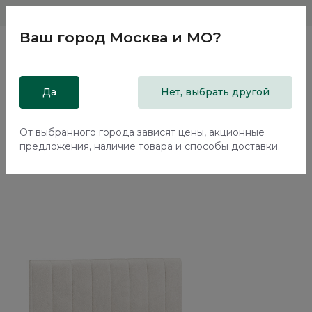
Магазины
Москва и МО
8 800 200 18 96
Ваш город
Москва и МО
?
Главная
Да
Каталог
Кровати
Нет, выбрать другой
Двуспальная кровать с подъемным механизмом Арта /
Arta NK254.1
От выбранного города зависят цены, акционные
предложения, наличие товара и способы доставки.
70%+30%
Сборка в подарок