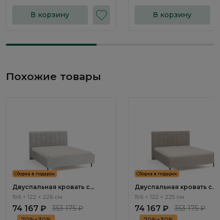
В корзину
В корзину
Похожие товары
Сборка в подарок
Сборка в подарок
Двуспальная кровать с
Двуспальная кровать с
подъемным механизмом
подъемным механизмом
196 × 122 × 226 см
196 × 122 × 225 см
Арта / Arta NK254.16
Арта / Arta NK254.2
74 167 ₽
353 175 ₽
74 167 ₽
353 175 ₽
70%+30%
70%+30%