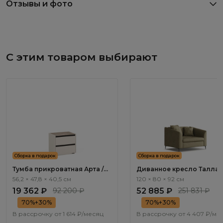
Отзывы и фото
С этим товаром выбирают
Сборка в подарок
Сборка в подарок
Тумба прикроватная Арта /
Диванное кресло Талла /
Arta AR1012.1
Talla ММ100.12
56,2 × 47,8 × 40,5 см
120 × 80 × 92 см
19 362 ₽
92 200 ₽
52 885 ₽
251 831 ₽
70%+30%
70%+30%
В рассрочку от
1 614 ₽/месяц
В рассрочку от
4 407 ₽/ме