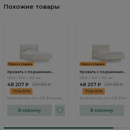
Похожие товары
Сборка в подарок
Сборка в подарок
Кровать с подъемным
Кровать с подъемным
механизмом Элеганте /
механизмом Элеганте /
135,6 × 100 × 210 см
135,6 × 100 × 210 см
Elegante LE5769.1
Elegante LE6769.1
48 207 ₽
229 555 ₽
48 207 ₽
229 555 ₽
70%+30%
70%+30%
В рассрочку от
4 017 ₽/месяц
В рассрочку от
4 017 ₽/ме
В корзину
В корзину