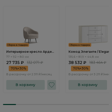
Сборка в подарок
Сборка в подарок
Интерьерное кресло Арден /
Комод Элеганте / Elegant
Arden ММ106.6
LE5511.2
77 × 92 × 80 см
135,6 × 81,9 × 44,8 см
27 735 ₽
132 071 ₽
38 532 ₽
183 464 ₽
70%+30%
70%+30%
В рассрочку от
2 311 ₽/месяц
В рассрочку от
3 211 ₽/мес
В корзину
В корзину