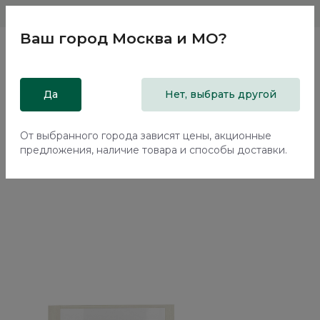
Магазины
Москва и МО
8 800 200 18 96
Ваш город
Москва и МО
?
Главная
Да
Каталог
Кровати
Нет, выбрать другой
Кровать с подъемным механизмом Элеганте / Elegante
LE5769.2
От выбранного города зависят цены, акционные
предложения, наличие товара и способы доставки.
70%+30%
Сборка в подарок