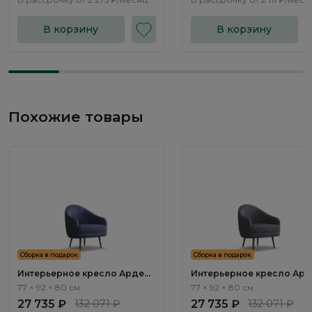
В корзину
В корзину
Похожие товары
Сборка в подарок
Сборка в подарок
Интерьерное кресло Арден /
Интерьерное кресло Ард
Arden ММ106.1
Arden ММ106.3
77 × 92 × 80 см
77 × 92 × 80 см
27 735 ₽
132 071 ₽
27 735 ₽
132 071 ₽