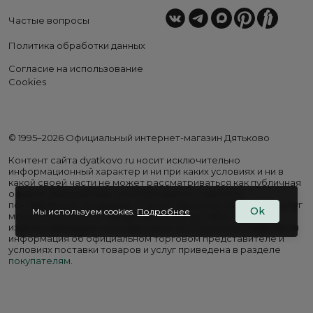
Частые вопросы
Политика обработки данных
Согласие на использование
Cookies
© 1995–2026 Официальный интернет-магазин Дятьково
Контент сайта dyatkovo.ru носит исключительно
информационный характер и ни при каких условиях и ни в
какой своей части не может рассматриваться как публичная
оферта. Внешний вид, комплектация и стоимость
поставляемой продукции, а также перечень сервисных услуг
Ok
Мы используем cookies.
Подробнее
могут отличаться от представленных на сайте. Цены на
изделия варьируются в зависимости от региона. Подробная
информация об официальном торговом представителе и
условиях поставки товаров и услуг приведена в разделе
покупателям
.