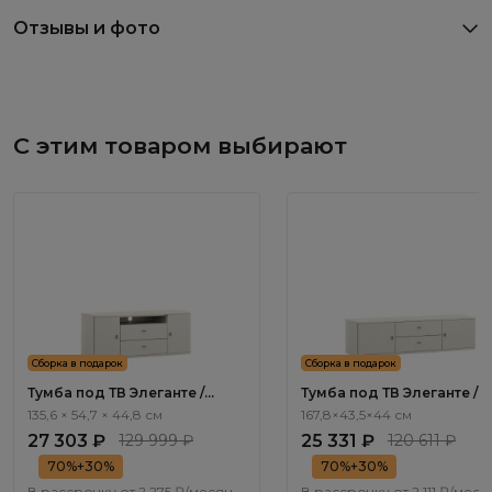
Отзывы и фото
С этим товаром выбирают
Сборка в подарок
Сборка в подарок
Тумба под ТВ Элеганте /
Тумба под ТВ Элеганте /
Elegante LE6602.1
Elegante LE6604.1
135,6 × 54,7 × 44,8 см
167,8×43,5×44 см
27 303 ₽
129 999 ₽
25 331 ₽
120 611 ₽
70%+30%
70%+30%
В рассрочку от
2 275 ₽/месяц
В рассрочку от
2 111 ₽/меся