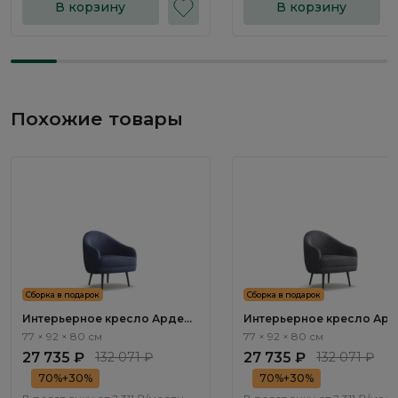
В корзину
В корзину
Похожие товары
Сборка в подарок
Сборка в подарок
Интерьерное кресло Арден /
Интерьерное кресло Ард
Arden ММ106.1
Arden ММ106.3
77 × 92 × 80 см
77 × 92 × 80 см
27 735 ₽
132 071 ₽
27 735 ₽
132 071 ₽
70%+30%
70%+30%