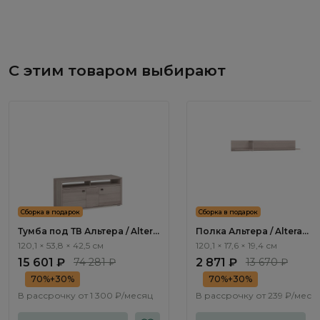
С этим товаром выбирают
Сборка в подарок
Сборка в подарок
Тумба под ТВ Альтера / Altera
Полка Альтера / Altera
AL2002.1
AL2030.1
120,1 × 53,8 × 42,5 см
120,1 × 17,6 × 19,4 см
15 601 ₽
74 281 ₽
2 871 ₽
13 670 ₽
70%+30%
70%+30%
В рассрочку от
1 300 ₽/месяц
В рассрочку от
239 ₽/меся