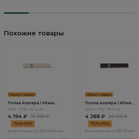
Похожие товары
Сборка в подарок
Сборка в подарок
Полка Альтера / Altera
Полка Альтера / Altera
AL2030.2
AL2030.3
120,1 × 17,6 × 19,4 см
120,1 × 17,6 × 19,4 см
4 194 ₽
19 969 ₽
4 288 ₽
20 419 ₽
70%+30%
70%+30%
В рассрочку от
350 ₽/месяц
В рассрочку от
357 ₽/меся