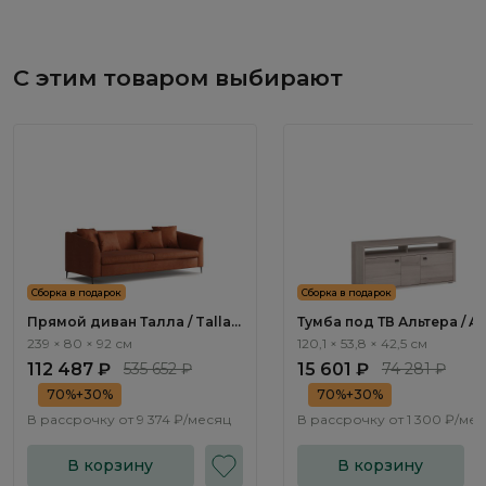
С этим товаром выбирают
Сборка в подарок
Сборка в подарок
Прямой диван Талла / Talla
Тумба под ТВ Альтера / Al
ММ100.3 с механизмом Пума
AL2002.1
239 × 80 × 92 см
120,1 × 53,8 × 42,5 см
112 487 ₽
535 652 ₽
15 601 ₽
74 281 ₽
70%+30%
70%+30%
В рассрочку от
9 374 ₽/месяц
В рассрочку от
1 300 ₽/ме
В корзину
В корзину