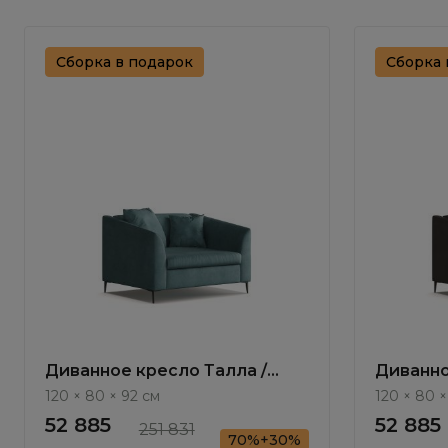
Сборка в подарок
Сборка 
Диванное кресло Талла /
Диванно
Talla ММ100.9
Talla ММ
120 × 80 × 92 см
120 × 80 ×
52 885
52 885
251 831
70%+30%