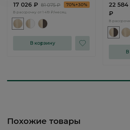
17 026 ₽
22 584
70%+30%
81 075 ₽
В рассрочку от
1 419 ₽/месяц
₽
В рассрочк
В корзину
В
Похожие товары