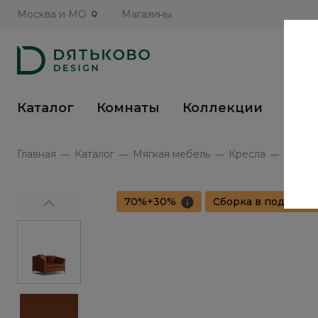
Москва и МО
Магазины
Каталог
Комнаты
Коллекции
Кух
Главная
Каталог
Мягкая мебель
Кресла
Диванн
70%+30%
Сборка в подарок