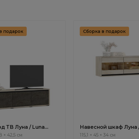
в подарок
Сборка в подарок
д ТВ Луна / Luna
Навесной шкаф Луна 
LN033.1
8 × 42,5 см
115,1 × 45 × 34 см