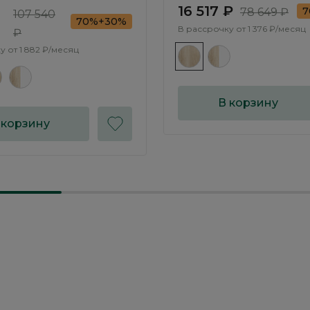
16 517 ₽
7
78 649 ₽
107 540
70%+30%
В рассрочку от
1 376 ₽/месяц
₽
у от
1 882 ₽/месяц
В корзину
 корзину