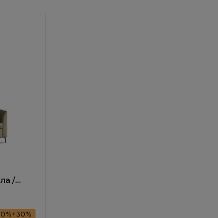
ла /
70%+30%