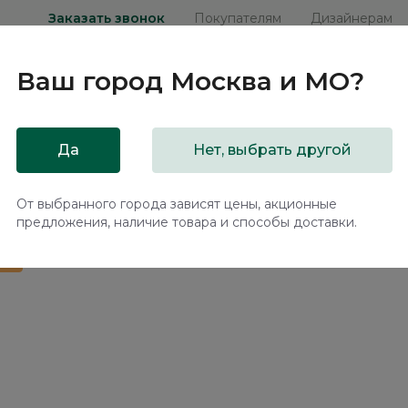
Заказать звонок
Покупателям
Дизайнерам
Ваш город
Москва и МО
?
ни
Мебель на заказ
Распродажа
Акц
Да
Нет, выбрать другой
ое кресло Талла / Talla ММ100.11
От выбранного города зависят цены, акционные
предложения, наличие товара и способы доставки.