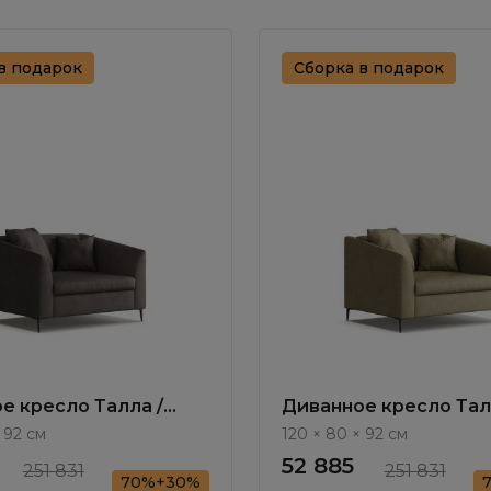
в подарок
Сборка в подарок
е кресло Талла /
Диванное кресло Тал
100.10
Talla ММ100.12
 92 см
120 × 80 × 92 см
52 885
251 831
251 831
70%+30%