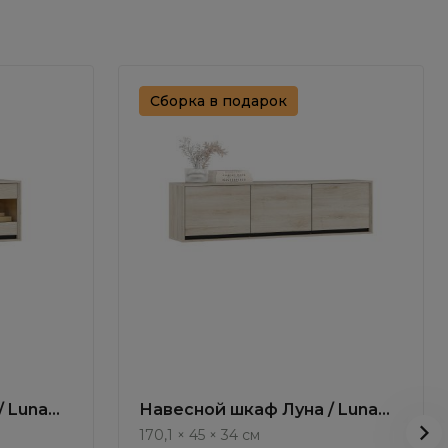
Сборка в подарок
/ Luna
Навесной шкаф Луна / Luna
LN032.1
170,1 × 45 × 34 см