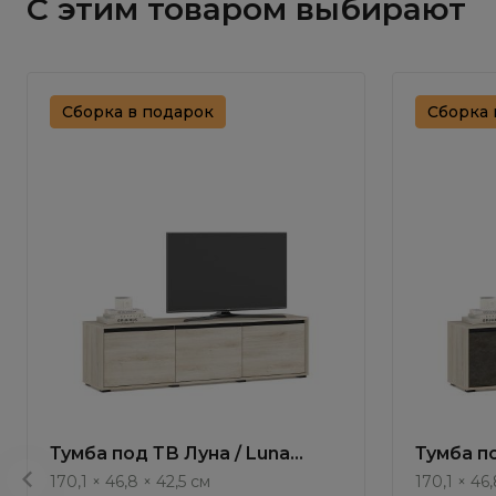
С этим товаром выбирают
Сборка в подарок
Сборка 
Тумба под ТВ Луна / Luna
Тумба по
LN002.1
LN002.3
170,1 × 46,8 × 42,5 см
170,1 × 46,