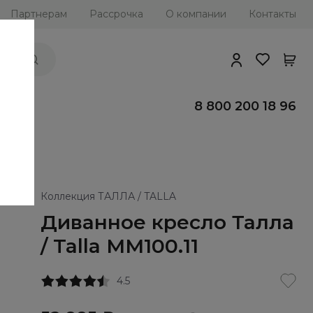
Партнерам
Рассрочка
О компании
Контакты
ии
8 800 200 18 96
Коллекция ТАЛЛА / TALLA
Диванное кресло Талла
/ Talla ММ100.11
4.5