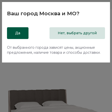
Магазины
Москва и МО
8 800 200 18 96
Ваш город
Москва и МО
?
Главная
Да
Каталог
Кровати
Нет, выбрать другой
Двуспальная кровать с подъемным механизмом Альтера /
Altera AL1312.3
От выбранного города зависят цены, акционные
предложения, наличие товара и способы доставки.
70%+30%
Сборка в подарок