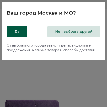
Магазины
Москва и МО
8 800 200 18 96
Ваш город
Москва и МО
?
Главная
Да
Каталог
Кровати
Нет, выбрать другой
Двуспальная кровать с подъемным механизмом Терамо /
Teramo NK335.27
От выбранного города зависят цены, акционные
предложения, наличие товара и способы доставки.
Новинка
70%+30%
Сборка в подарок