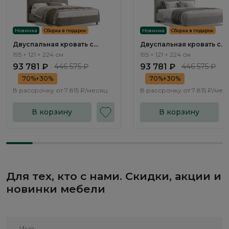
Новинка
Сборка в подарок
Новинка
Сборка в подарок
Двуспальная кровать с
Двуспальная кровать с
подъемным механизмом
подъемным механизмом
195 × 121 × 224 см
195 × 121 × 224 см
Терамо / Teramo NK335.16
Терамо / Teramo NK335.17
93 781 ₽
446 575 ₽
93 781 ₽
446 575 ₽
70%+30%
70%+30%
В рассрочку от
7 815 ₽/месяц
В рассрочку от
7 815 ₽/мес
В корзину
В корзину
Для тех, кто с нами. Скидки, акции и
новинки мебели