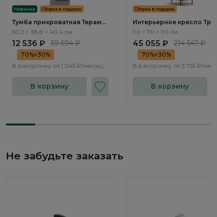
Новинка
Сборка в подарок
Сборка в подарок
Тумба прикроватная Терамо
Интерьерное кресло Трим
/ Teramo TA010.2
Trim ММ103.3
50,2 × 38,8 × 40,4 см
90 × 70 × 90 см
12 536 ₽
59 694 ₽
45 055 ₽
214 547 ₽
70%+30%
70%+30%
В рассрочку от
1 045 ₽/месяц
В рассрочку от
3 755 ₽/мес
В корзину
В корзину
Не забудьте заказать