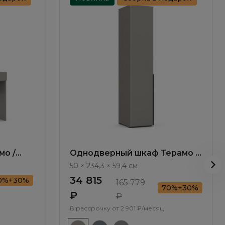
мо /
Однодверный шкаф Терамо /
Teramo TA101.2
50 × 234,3 × 59,4 см
34 815
0%+30%
165 779
70%+30%
₽
₽
В рассрочку от
2 901 ₽/месяц