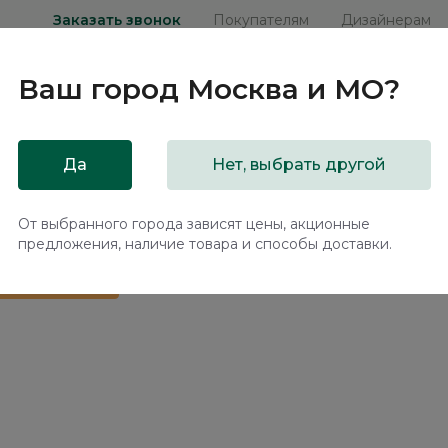
Заказать звонок
Покупателям
Дизайнерам
Ваш город
Москва и МО
?
ни
Мебель на заказ
Распродажа
Акц
Да
Нет, выбрать другой
 подъемным механизмом Терамо / Teramo NK335.19
От выбранного города зависят цены, акционные
предложения, наличие товара и способы доставки.
 в подарок