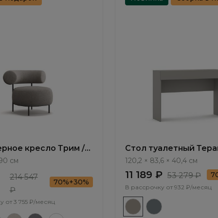
рное кресло Трим /
Стол туалетный Тера
103.3
Teramo TA030.2
 90 см
120,2 × 83,6 × 40,4 см
11 189 ₽
7
53 279 ₽
214 547
70%+30%
В рассрочку от
932 ₽/месяц
₽
у от
3 755 ₽/месяц