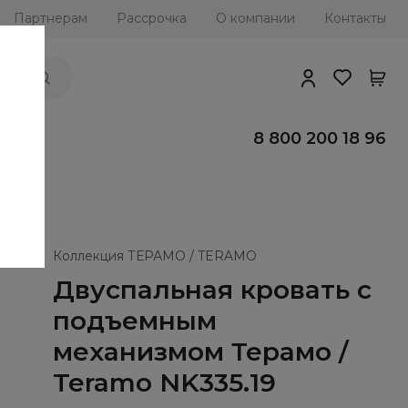
Партнерам
Рассрочка
О компании
Контакты
ии
8 800 200 18 96
Коллекция ТЕРАМО / TERAMO
Двуспальная кровать с
подъемным
механизмом Терамо /
Teramo NK335.19