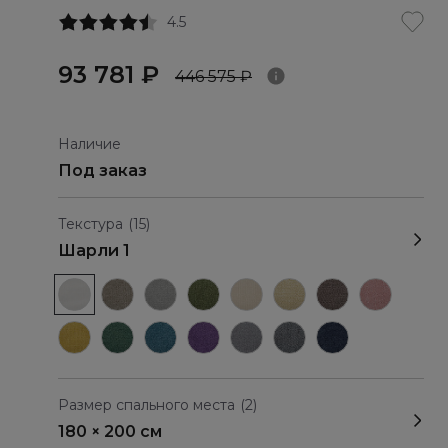
4.5
93 781 ₽
446 575 ₽
Наличие
Под заказ
Текстура
(15)
Шарли 1
Размер спального места
(2)
180 × 200 см