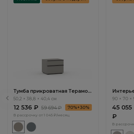
Тумба прикроватная Терамо /
Интерье
Teramo TA010.2
Trim ММ
50,2 × 38,8 × 40,4 см
90 × 70 ×
12 536 ₽
45 055
70%+30%
59 694 ₽
В рассрочку от
1 045 ₽/месяц
₽
В рассрочк