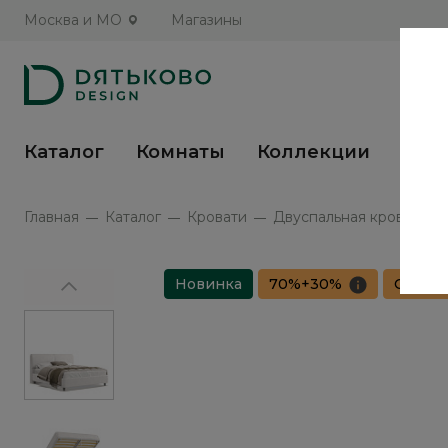
Москва и МО
Магазины
Каталог
Комнаты
Коллекции
Кух
Главная
Каталог
Кровати
Двуспальная кровать с
Новинка
70%+30%
Сборка