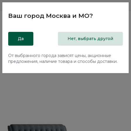
Магазины
Москва и МО
8 800 200 18 96
Ваш город
Москва и МО
?
Главная
Да
Каталог
Кровати
Нет, выбрать другой
Двуспальная кровать с подъемным механизмом Флорина /
Florina NK314.29
От выбранного города зависят цены, акционные
предложения, наличие товара и способы доставки.
70%+30%
Сборка в подарок