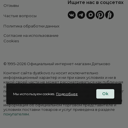
Ищите нас в соцсетях
Отзывы
Частые вопросы
Политика обработки данных
Согласие на использование
Cookies
© 1995–2026 Официальный интернет-магазин Дятьково
Контент сайта dyatkovo.ru носит исключительно
информационный характер и ни при каких условиях и ни в
какой своей части не может рассматриваться как публичная
оферта. Внешний вид, комплектация и стоимость
поставляемой продукции, а также перечень сервисных услуг
Ok
Мы используем cookies.
Подробнее
могут отличаться от представленных на сайте. Цены на
изделия варьируются в зависимости от региона. Подробная
информация об официальном торговом представителе и
условиях поставки товаров и услуг приведена в разделе
покупателям
.