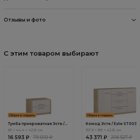
Отзывы и фото
С этим товаром выбирают
Сборка в подарок
Сборка в подарок
Тумба прикроватная Эсте /
Комод Эсте / Este ST003.
Este ST001.2
65 × 44,4 × 42,8 см
157,6 × 88 × 42,8 см
16 593 ₽
79 010 ₽
43 371 ₽
206 527 ₽