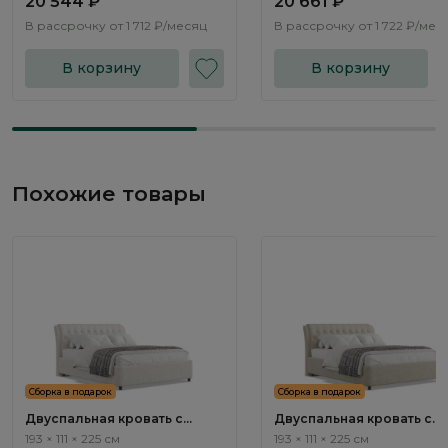
20 544 ₽
20 661 ₽
В рассрочку от
1 712 ₽/месяц
В рассрочку от
1 722 ₽/мес
В корзину
В корзину
Похожие товары
Сборка в подарок
Сборка в подарок
Двуспальная кровать с
Двуспальная кровать с
подъемным механизмом
подъемным механизмом
193 × 111 × 225 см
193 × 111 × 225 см