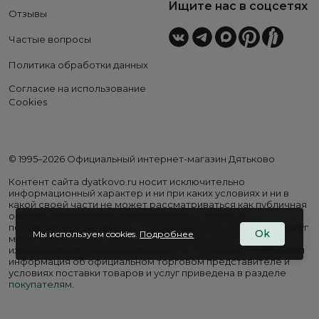
Ищите нас в соцсетях
Отзывы
Частые вопросы
Политика обработки данных
Согласие на использование
Cookies
© 1995–2026 Официальный интернет-магазин Дятьково
Контент сайта dyatkovo.ru носит исключительно
информационный характер и ни при каких условиях и ни в
какой своей части не может рассматриваться как публичная
оферта. Внешний вид, комплектация и стоимость
поставляемой продукции, а также перечень сервисных услуг
Ok
Мы используем cookies.
Подробнее
могут отличаться от представленных на сайте. Цены на
изделия варьируются в зависимости от региона. Подробная
информация об официальном торговом представителе и
условиях поставки товаров и услуг приведена в разделе
покупателям
.