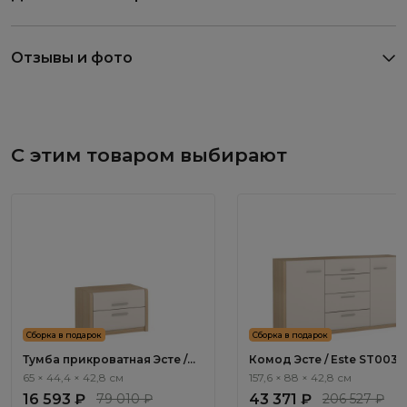
Отзывы и фото
С этим товаром выбирают
Сборка в подарок
Сборка в подарок
Тумба прикроватная Эсте /
Комод Эсте / Este ST003.5
Este ST001.5
65 × 44,4 × 42,8 см
157,6 × 88 × 42,8 см
16 593 ₽
79 010 ₽
43 371 ₽
206 527 ₽