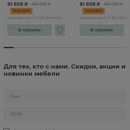
Флорина / Florina NK314.02
Флорина / Florina NK314.
91 609 ₽
436 233 ₽
91 609 ₽
436 233 ₽
70%+30%
70%+30%
В рассрочку от
7 634 ₽/месяц
В рассрочку от
7 634 ₽/ме
В корзину
В корзину
Для тех, кто с нами. Скидки, акции и
новинки мебели