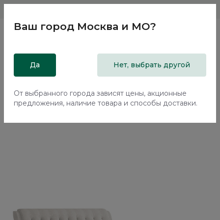
Магазины
Москва и МО
8 800 200 18 96
Ваш город
Москва и МО
?
Главная
Да
Каталог
Кровати
Нет, выбрать другой
Двуспальная кровать с подъемным механизмом Флорина /
Florina NK314.01
От выбранного города зависят цены, акционные
предложения, наличие товара и способы доставки.
70%+30%
Сборка в подарок