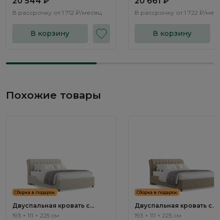
20 544 ₽
20 661 ₽
В рассрочку от
1 712 ₽/месяц
В рассрочку от
1 722 ₽/мес
В корзину
В корзину
Похожие товары
Сборка в подарок
Сборка в подарок
Двуспальная кровать с
Двуспальная кровать с
подъемным механизмом
подъемным механизмом
193 × 111 × 225 см
193 × 111 × 225 см