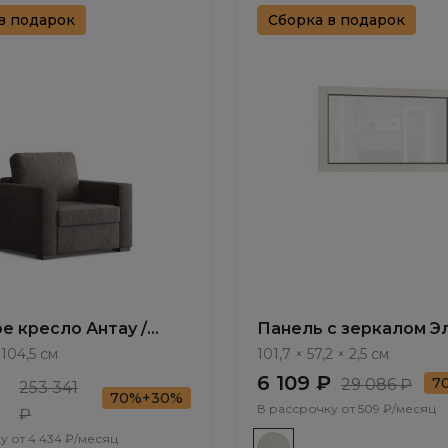
в подарок
Сборка в подарок
е кресло Антау /
Панель с зеркалом Э
111.12
/ Elegante LE4518.1
 104,5 см
101,7 × 57,2 × 2,5 см
6 109 ₽
7
29 086 ₽
253 341
70%+30%
В рассрочку от
509 ₽/месяц
₽
у от
4 434 ₽/месяц