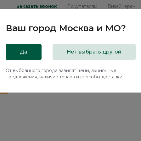
Заказать звонок
Покупателям
Дизайнерам
Ваш город
Москва и МО
?
ни
Мебель на заказ
Распродажа
Акц
Да
Нет, выбрать другой
ханизмом Корал / Coral NK222.13
От выбранного города зависят цены, акционные
предложения, наличие товара и способы доставки.