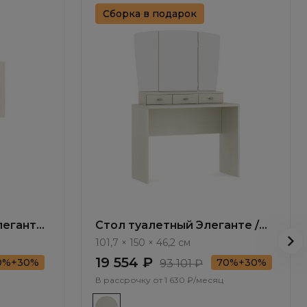
Сборка в подарок
леганте
Стол туалетный Элеганте /
Elegante LE5220.1
101,7 × 150 × 46,2 см
19 554 ₽
0%+30%
70%+30%
93 101 ₽
В рассрочку от
1 630 ₽/месяц