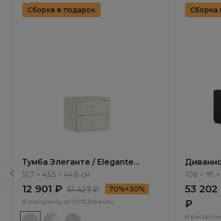
Сборка в подарок
Сборка 
Тумба Элеганте / Elegante
Диванно
LE5501.1
Antau ММ
51,7 × 43,5 × 44,8 см
108 × 95 ×
12 901 ₽
53 202
70%+30%
61 427 ₽
В рассрочку от
1 075 ₽/месяц
₽
В рассрочк