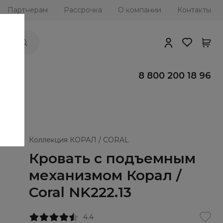
Партнерам
Рассрочка
О компании
Контакты
ии
8 800 200 18 96
Коллекция КОРАЛ / CORAL
Кровать с подъемным
механизмом Корал /
Coral NK222.13
4.4