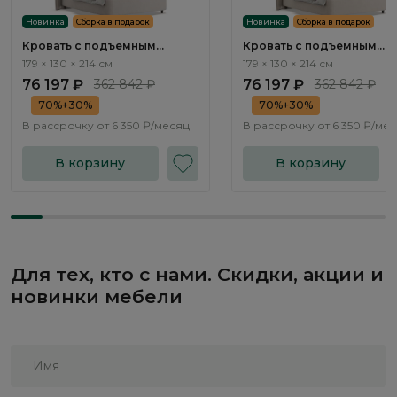
Новинка
Сборка в подарок
Новинка
Сборка в подарок
Кровать с подъемным
Кровать с подъемным
механизмом Плиссе / Plisse
механизмом Плиссе / Pli
179 × 130 × 214 см
179 × 130 × 214 см
NK181.2
NK181.3
76 197 ₽
362 842 ₽
76 197 ₽
362 842 ₽
70%+30%
70%+30%
В рассрочку от
6 350 ₽/месяц
В рассрочку от
6 350 ₽/ме
В корзину
В корзину
Для тех, кто с нами. Скидки, акции и
новинки мебели