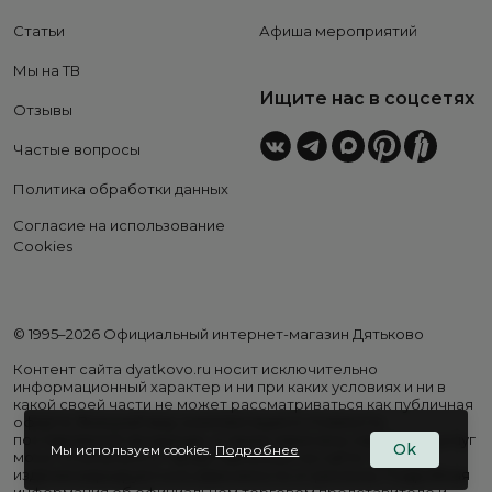
Статьи
Афиша мероприятий
Мы на ТВ
Ищите нас в соцсетях
Отзывы
Частые вопросы
Политика обработки данных
Согласие на использование
Cookies
© 1995–2026 Официальный интернет-магазин Дятьково
Контент сайта dyatkovo.ru носит исключительно
информационный характер и ни при каких условиях и ни в
какой своей части не может рассматриваться как публичная
оферта. Внешний вид, комплектация и стоимость
поставляемой продукции, а также перечень сервисных услуг
Ok
Мы используем cookies.
Подробнее
могут отличаться от представленных на сайте. Цены на
изделия варьируются в зависимости от региона. Подробная