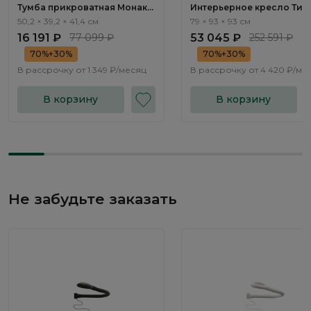
Тумба прикроватная Монако
Интерьерное кресло Тир
/ Monako MN010.3
/ Tyrol ММ102.3
50,2 × 39,2 × 41,4 см
79 × 93 × 93 см
16 191 ₽
77 099 ₽
53 045 ₽
252 591 ₽
70%+30%
70%+30%
В рассрочку от
1 349 ₽/месяц
В рассрочку от
4 420 ₽/ме
В корзину
В корзину
Не забудьте заказать