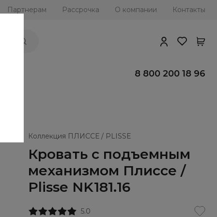
Партнерам
Рассрочка
О компании
Контакты
ии
8 800 200 18 96
Коллекция ПЛИССЕ / PLISSE
Кровать с подъемным
механизмом Плиссе /
Plisse NK181.16
5.0