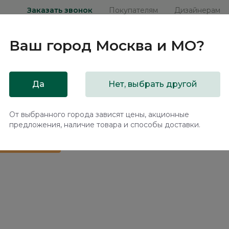
Заказать звонок
Покупателям
Дизайнерам
Ваш город
Москва и МО
?
ни
Мебель на заказ
Распродажа
Акц
Да
Нет, выбрать другой
ханизмом Плиссе / Plisse NK181.16
От выбранного города зависят цены, акционные
предложения, наличие товара и способы доставки.
 в подарок