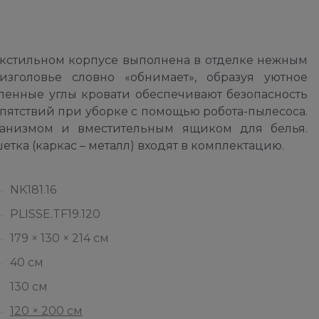
екстильном корпусе выполнена в отделке нежным
зголовье словно «обнимает», образуя уютное
гленные углы кровати обеспечивают безопасность
пятствий при уборке с помощью робота-пылесоса.
низмом и вместительным ящиком для белья.
тка (каркас – металл) входят в комплектацию.
NK181.16
PLISSE.TF19.120
179 × 130 × 214 см
40 см
130 см
120 × 200 см