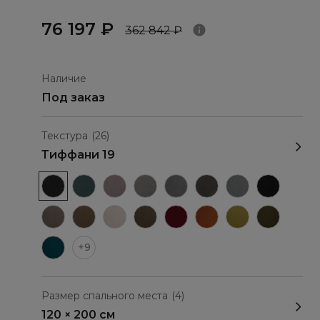
76 197 ₽
362 842 ₽
Наличие
Под заказ
Текстура
(26)
Тиффани 19
+9
Размер спального места
(4)
120 × 200 см