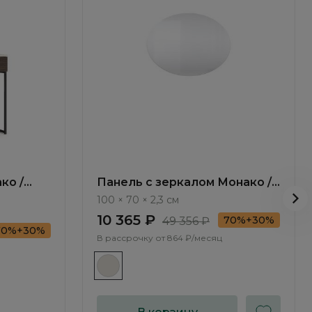
ко /
Панель с зеркалом Монако /
Monako MN050.0
100 × 70 × 2,3 см
10 365 ₽
70%+30%
49 356 ₽
70%+30%
В рассрочку от
864 ₽/месяц