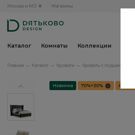
Москва и МО
Магазины
Каталог
Комнаты
Коллекции
Кух
Главная
Каталог
Кровати
Кровать с подъемным ме
Новинка
70%+30%
Сборка