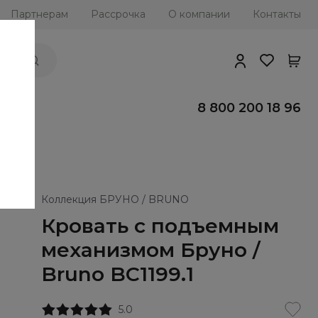
Партнерам
Рассрочка
О компании
Контакты
ии
8 800 200 18 96
Коллекция БРУНО / BRUNO
Кровать с подъемным
механизмом Бруно /
Bruno BC1199.1
5.0