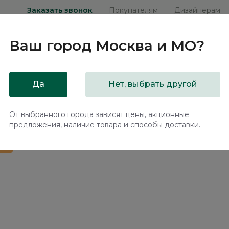
Заказать звонок
Покупателям
Дизайнерам
Ваш город
Москва и МО
?
ни
Мебель на заказ
Распродажа
Акц
Да
Нет, выбрать другой
ханизмом Бруно / Bruno BC1199.1
От выбранного города зависят цены, акционные
предложения, наличие товара и способы доставки.