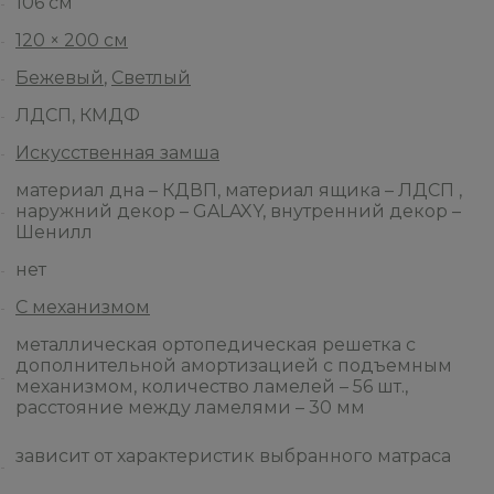
106 см
120 × 200 см
Бежевый
,
Светлый
ЛДСП, КМДФ
Искусственная замша
материал дна – КДВП, материал ящика – ЛДСП ,
наружний декор – GALAXY, внутренний декор –
Шенилл
нет
С механизмом
металлическая ортопедическая решетка с
дополнительной амортизацией с подъемным
механизмом, количество ламелей – 56 шт.,
расстояние между ламелями – 30 мм
зависит от характеристик выбранного матраса