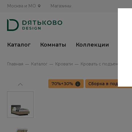
Москва и МО
Магазины
Каталог
Комнаты
Коллекции
Кух
Главная
Каталог
Кровати
Кровать с подъемным ме
70%+30%
Сборка в подарок