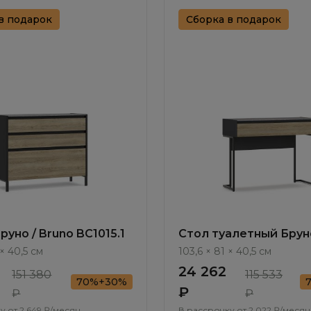
в подарок
Сборка в подарок
уно / Bruno BC1015.1
Стол туалетный Бруно
BC1030.1
 × 40,5 см
103,6 × 81 × 40,5 см
24 262
151 380
115 533
70%+30%
₽
₽
₽
у от
2 649 ₽/месяц
В рассрочку от
2 022 ₽/месяц