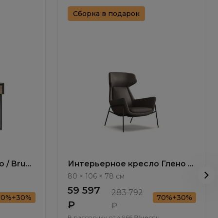
Сборка в подарок
 / Bruno
Интерьерное кресло Глено /
Gleno ММ107.4
80 × 106 × 78 см
59 597
283 792
70%+30%
70%+30%
₽
₽
В рассрочку от
4 966 ₽/месяц