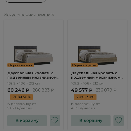
Искусственная замша
Сборка в подарок
Сборка в подарок
Двуспальная кровать с
Двуспальная кровать с
подъемным механизмом
подъемным механизмом
Бруно / Bruno BC1201.2
Бруно / Bruno BC1201.1
169,2 × 106 × 212 см
169,2 × 106 × 212 см
60 246 ₽
286 883 ₽
49 577 ₽
236 079 ₽
70%+30%
70%+30%
В рассрочку от
В рассрочку от
5 021 ₽/месяц
4 131 ₽/месяц
В корзину
В корзину