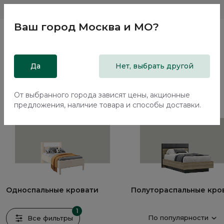
Магазины
Москва и МО
8 800 200 18 96
Ваш город
Москва и МО
?
Главная
Да
Каталог
Кровати
Нет, выбрать другой
Кровати
От выбранного города зависят цены, акционные
8 предметов
предложения, наличие товара и способы доставки.
Односпальные кровати
Полутораспальные кро
1
По популярности
Все фильтры