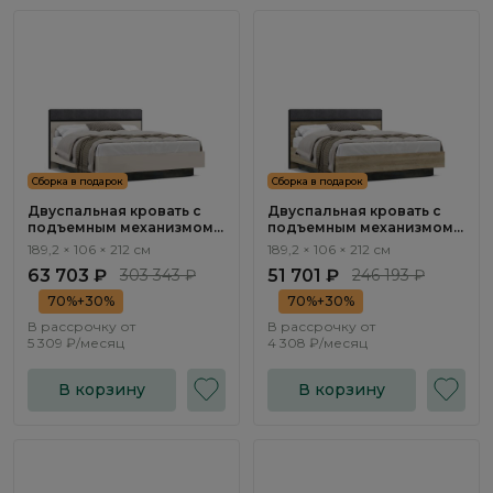
Сборка в подарок
Сборка в подарок
Двуспальная кровать с
Двуспальная кровать с
подъемным механизмом
подъемным механизмом
Бруно / Bruno BC1202.2
Бруно / Bruno BC1202.1
189,2 × 106 × 212 см
189,2 × 106 × 212 см
63 703 ₽
303 343 ₽
51 701 ₽
246 193 ₽
70%+30%
70%+30%
В рассрочку от
В рассрочку от
5 309 ₽/месяц
4 308 ₽/месяц
В корзину
В корзину