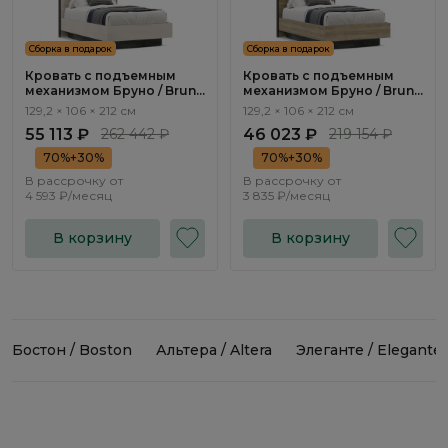
Сборка в подарок
Сборка в подарок
Кровать с подъемным
Кровать с подъемным
механизмом Бруно / Bruno
механизмом Бруно / Bruno
BC1199.2
BC1199.1
129,2 × 106 × 212 см
129,2 × 106 × 212 см
55 113 ₽
262 442 ₽
46 023 ₽
219 154 ₽
70%+30%
70%+30%
В рассрочку от
В рассрочку от
4 593 ₽/месяц
3 835 ₽/месяц
В корзину
В корзину
Бостон / Boston
Альтера / Altera
Элеганте / Elegante