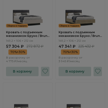
Сборка в подарок
Сборка в подарок
Кровать с подъемным
Кровать с подъемным
механизмом Бруно / Bruno
механизмом Бруно / Bruno
BC1200.2
BC1200.1
149,2 × 106 × 212 см
149,2 × 106 × 212 см
57 304 ₽
272 872 ₽
47 341 ₽
225 432 ₽
70%+30%
70%+30%
В рассрочку от
В рассрочку от
4 775 ₽/месяц
3 945 ₽/месяц
В корзину
В корзину