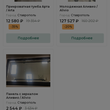
Прикроватная тумба Арта
Молодежная Аливио /
/ Arta
Alivio
Город:
Ставрополь
Город:
Ставрополь
12 580 ₽
19 354 ₽
127 527 ₽
160 202 ₽
-35%
-20%
Подробнее
Подробнее
Панель с зеркалом
Аливио / Alivio
Город:
Ставрополь
2 544 ₽
3 634 ₽