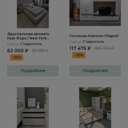
Двуспальная кровать
Гостиная Наполи / Napoli
Нью-Йорк / New York
Город:
Ставрополь
160х200см
Город:
Ставрополь
117 475 ₽
180 732 ₽
62 000 ₽
95 395 ₽
-35%
-35%
Подробнее
Подробнее