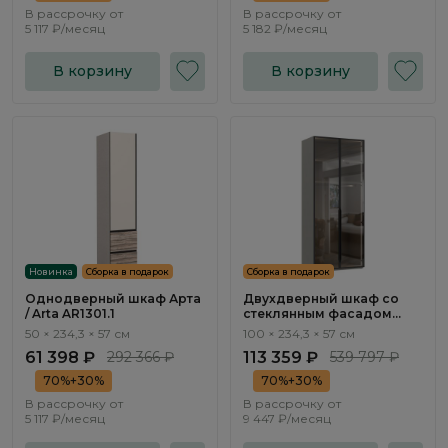
В рассрочку от
В рассрочку от
5 117 ₽/месяц
5 182 ₽/месяц
В корзину
В корзину
Новинка
Сборка в подарок
Сборка в подарок
Однодверный шкаф Арта
Двухдверный шкаф со
/ Arta AR1301.1
стеклянным фасадом
Бруно / Bruno BC1321.1.F
50 × 234,3 × 57 см
100 × 234,3 × 57 см
61 398 ₽
292 366 ₽
113 359 ₽
539 797 ₽
70%+30%
70%+30%
В рассрочку от
В рассрочку от
5 117 ₽/месяц
9 447 ₽/месяц