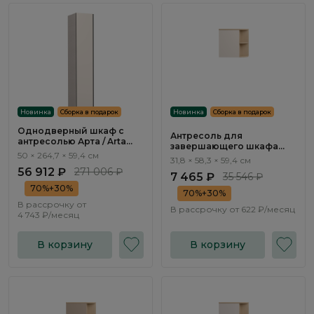
Новинка
Сборка в подарок
Новинка
Сборка в подарок
Однодверный шкаф с
Антресоль для
антресолью Арта / Arta
завершающего шкафа
AR1601.1
50 × 264,7 × 59,4 см
Эсте / Este ST741.3
31,8 × 58,3 × 59,4 см
56 912 ₽
271 006 ₽
7 465 ₽
35 546 ₽
70%+30%
70%+30%
В рассрочку от
В рассрочку от
622 ₽/месяц
4 743 ₽/месяц
В корзину
В корзину