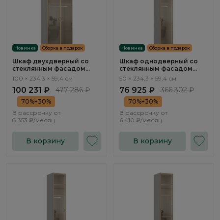
Новинка
Сборка в подарок
Новинка
Сборка в подарок
Шкаф двухдверный со
Шкаф однодверный со
стеклянным фасадом
стеклянным фасадом
Тиара / Tiara RT321.1.F
Тиара / Tiara RT312.1.F
100 × 234,3 × 59,4 см
50 × 234,3 × 59,4 см
100 231 ₽
477 286 ₽
76 925 ₽
366 302 ₽
70%+30%
70%+30%
В рассрочку от
В рассрочку от
8 353 ₽/месяц
6 410 ₽/месяц
В корзину
В корзину