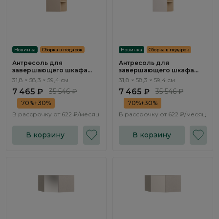
Новинка
Сборка в подарок
Новинка
Сборка в подарок
Антресоль для
Антресоль для
завершающего шкафа
завершающего шкафа
Эсте / Este ST741.2
Эсте / Este ST741.1
31,8 × 58,3 × 59,4 см
31,8 × 58,3 × 59,4 см
7 465 ₽
35 546 ₽
7 465 ₽
35 546 ₽
70%+30%
70%+30%
В рассрочку от
622 ₽/месяц
В рассрочку от
622 ₽/месяц
В корзину
В корзину