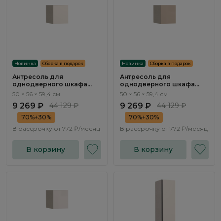
Новинка
Сборка в подарок
Новинка
Сборка в подарок
Антресоль для
Антресоль для
однодверного шкафа
однодверного шкафа
Эсте / Este ST701.3
Эсте / Este ST701.2
50 × 56 × 59,4 см
50 × 56 × 59,4 см
9 269 ₽
44 129 ₽
9 269 ₽
44 129 ₽
70%+30%
70%+30%
В рассрочку от
772 ₽/месяц
В рассрочку от
772 ₽/месяц
В корзину
В корзину