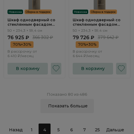
Новинка
Сборка в подарок
Новинка
Сборка в подарок
Шкаф однодверный со
Шкаф однодверный со
стеклянным фасадом
стеклянным фасадом
Тиара / Tiara RT311.1.F
Тиара / Tiara RT302.1.F
50 × 234,3 × 59,4 см
50 × 234,3 × 59,4 см
76 925 ₽
366 302 ₽
79 726 ₽
379 642 ₽
70%+30%
70%+30%
В рассрочку от
В рассрочку от
6 410 ₽/месяц
6 644 ₽/месяц
В корзину
В корзину
Показано 80 из 486
Показать больше
Назад
1
4
5
6
7
25
Дальше