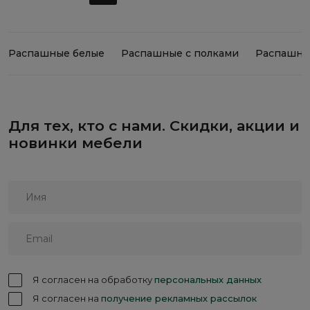
Распашные белые
Распашные с полками
Распашны
Для тех, кто с нами. Скидки, акции и
новинки мебели
Я согласен на обработку
персональных данных
Я согласен на
получение рекламных рассылок