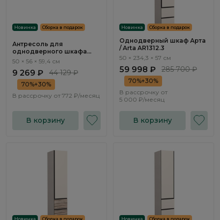
Новинка
Сборка в подарок
Новинка
Сборка в подарок
Однодверный шкаф Арта
Антресоль для
/ Arta AR1312.3
однодверного шкафа
50 × 234,3 × 57 см
Эсте / Este ST701.1
50 × 56 × 59,4 см
59 998 ₽
285 700 ₽
9 269 ₽
44 129 ₽
70%+30%
70%+30%
В рассрочку от
В рассрочку от
772 ₽/месяц
5 000 ₽/месяц
В корзину
В корзину
Новинка
Сборка в подарок
Новинка
Сборка в подарок