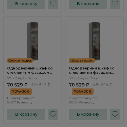
В корзину
В корзину
Сборка в подарок
Сборка в подарок
Однодверный шкаф со
Однодверный шкаф со
стеклянным фасадом
стеклянным фасадом
Бруно / Bruno BC1312.1.F
Бруно / Bruno BC1311.1.F
50 × 234,3 × 57 см
50 × 234,3 × 57 см
70 529 ₽
335 844 ₽
70 529 ₽
335 844 ₽
70%+30%
70%+30%
В рассрочку от
В рассрочку от
5 877 ₽/месяц
5 877 ₽/месяц
В корзину
В корзину