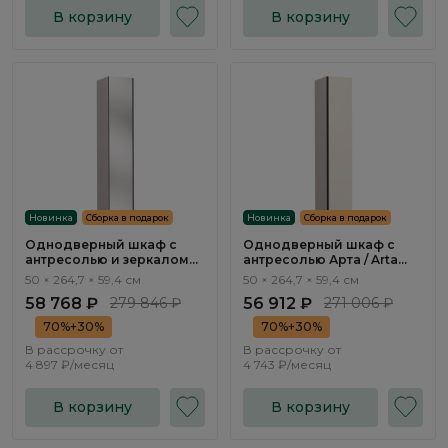
В корзину
В корзину
Новинка
Сборка в подарок
Новинка
Сборка в подарок
Однодверный шкаф с
Однодверный шкаф с
антресолью и зеркалом
антресолью Арта / Arta
Арта / Arta AR1603.0
AR1602.1
50 × 264,7 × 59,4 см
50 × 264,7 × 59,4 см
58 768 ₽
279 846 ₽
56 912 ₽
271 006 ₽
70%+30%
70%+30%
В рассрочку от
В рассрочку от
4 897 ₽/месяц
4 743 ₽/месяц
В корзину
В корзину