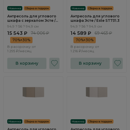
Новинка
Сборка в подарок
Новинка
Сборка в подарок
Антресоль для углового
Антресоль для углового
шкафа с зеркалом Эсте /
шкафа Эсте / Este ST731.3
Este ST733.0
94,9 ? 56 ? 94,9 см
94,9 ? 56 ? 94,9 см
15 543 ₽
74 006 ₽
14 589 ₽
69 463 ₽
70%+30%
70%+30%
В рассрочку от
В рассрочку от
1 295 ₽/месяц
1 216 ₽/месяц
В корзину
В корзину
Новинка
Сборка в подарок
Новинка
Сборка в подарок
Антресоль для углового
Антресоль для углового