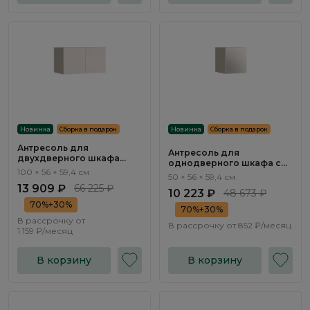
Новинка
Сборка в подарок
Новинка
Сборка в подарок
Антресоль для
Антресоль для
двухдверного шкафа
однодверного шкафа с
Эсте / Este ST721.1
100 × 56 × 59,4 см
зеркалом Эсте / Este
50 × 56 × 59,4 см
ST703.0
13 909 ₽
66 225 ₽
10 223 ₽
48 673 ₽
70%+30%
70%+30%
В рассрочку от
В рассрочку от
852 ₽/месяц
1 159 ₽/месяц
В корзину
В корзину