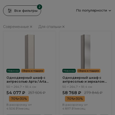
2
По популярности
Все фильтры
Современные
Для спальни
Новинка
Сборка в подарок
Новинка
Сборка в подарок
Однодверный шкаф с
Однодверный шкаф с
антресолью Арта / Arta
антресолью и зеркалом
AR1611.1
Арта / Arta AR1604.0
50 × 264,7 × 59,4 см
50 × 264,7 × 59,4 см
54 077 ₽
257 506 ₽
58 768 ₽
279 846 ₽
70%+30%
70%+30%
В рассрочку от
В рассрочку от
4 506 ₽/месяц
4 897 ₽/месяц