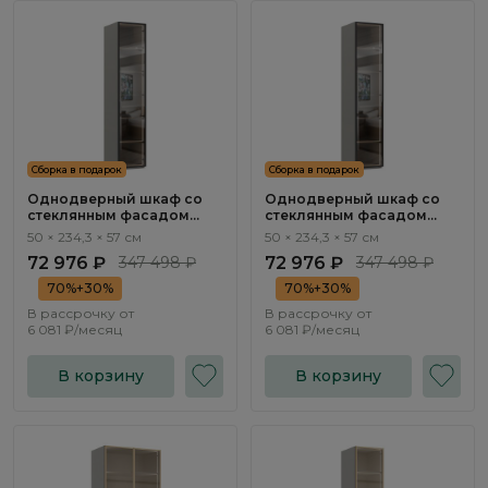
Сборка в подарок
Сборка в подарок
Однодверный шкаф со
Однодверный шкаф со
стеклянным фасадом
стеклянным фасадом
Бруно / Bruno BC1302.1.F
Бруно / Bruno BC1301.1.F
50 × 234,3 × 57 см
50 × 234,3 × 57 см
72 976 ₽
347 498 ₽
72 976 ₽
347 498 ₽
70%+30%
70%+30%
В рассрочку от
В рассрочку от
6 081 ₽/месяц
6 081 ₽/месяц
В корзину
В корзину