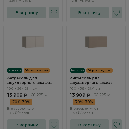
1 239 ₽/месяц
1 318 ₽/месяц
В корзину
В корзину
Новинка
Сборка в подарок
Новинка
Сборка в подарок
Антресоль для
Антресоль для
двухдверного шкафа
двухдверного шкафа
Эсте / Este ST721.3
Эсте / Este ST721.2
100 × 56 × 59,4 см
100 × 56 × 59,4 см
13 909 ₽
66 225 ₽
13 909 ₽
66 225 ₽
70%+30%
70%+30%
В рассрочку от
В рассрочку от
1 159 ₽/месяц
1 159 ₽/месяц
В корзину
В корзину