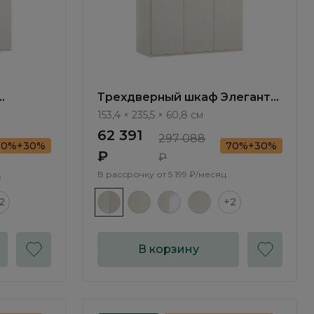
Трехдверный шкаф Элеганте
Elegante
/ Elegante LE6811.1
153,4 × 235,5 × 60,8 см
62 391
297 088
70%+30%
70%+30%
₽
₽
ц
В рассрочку от
5 199 ₽/месяц
2
+2
В корзину