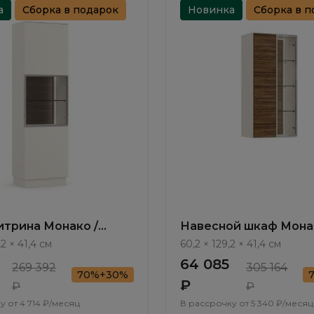
а
Сборка в подарок
Новинка
Сборка в п
трина Монако /
Навесной шкаф Монак
MN615.3.F
Monako MN621.1.F
,2 × 41,4 см
60,2 × 129,2 × 41,4 см
64 085
269 392
305 164
70%+30%
₽
₽
₽
у от
4 714 ₽/месяц
В рассрочку от
5 340 ₽/месяц