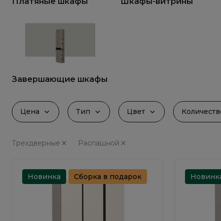
Платяные шкафы
Шкафы-витрины
Завершающие шкафы
Цена
Тип
Цвет
Количест
Трехдверные
Распашной
Новинка
Сборка в подарок
Новинк