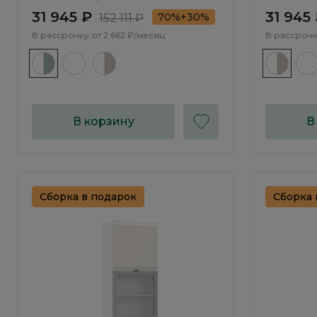
31 945 ₽
31 945
70%+30%
152 111 ₽
В рассрочку от
2 662 ₽/месяц
В рассрочк
В корзину
В
Сборка в подарок
Сборка 