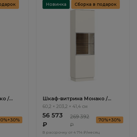
одарок
Новинка
Сборка в подарок
о /
Шкаф-витрина Монако /
Monako MN615.1.F
60,2 × 203,2 × 41,4 см
56 573
269 392
70%+30%
70%+30%
₽
₽
В рассрочку от
4 714 ₽/месяц