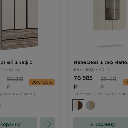
рный шкаф с
Навесной шкаф Напол
лью Арта / Arta
Napoli NP447.4.F
7 × 59,4 см
100 × 161,6 × 40 см
4
78 585
596 351
374 211
70%+30%
₽
₽
₽
у от
10 436 ₽/месяц
В рассрочку от
6 549 ₽/месяц
 корзину
В корзину