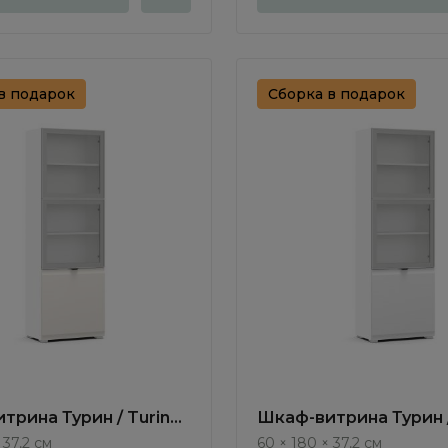
в подарок
Сборка в подарок
трина Турин / Turin
Шкаф-витрина Турин /
TR1215.6
 37,2 см
60 × 180 × 37,2 см