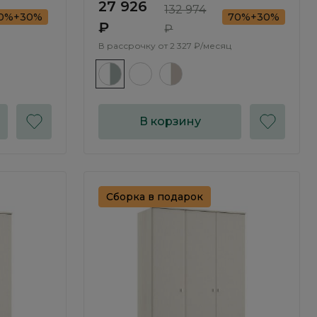
27 926
132 974
0%+30%
70%+30%
₽
₽
В рассрочку от
2 327 ₽/месяц
В корзину
Сборка в подарок