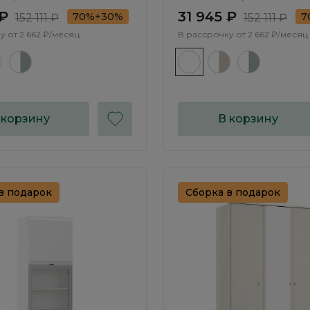
 ₽
31 945 ₽
70%+30%
7
152 111 ₽
152 111 ₽
у от
2 662 ₽/месяц
В рассрочку от
2 662 ₽/месяц
 корзину
В корзину
в подарок
Сборка в подарок