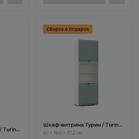
Сборка в подарок
Шкаф-витрина Турин / Turin
 Turin
TR1213.8
60 × 180 × 37,2 см