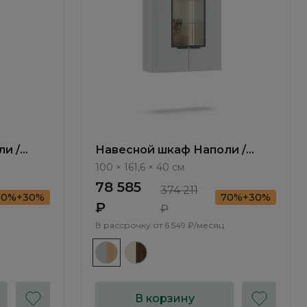
и /
Навесной шкаф Наполи /
Napoli NP447.3.F
100 × 161,6 × 40 см
78 585
374 211
70%+30%
70%+30%
₽
₽
В рассрочку от
6 549 ₽/месяц
В корзину