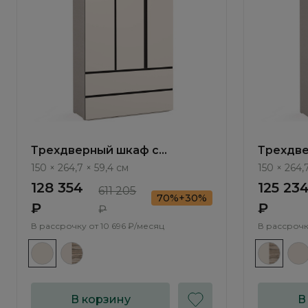
Трехдверный шкаф с
Трехдве
антресолью Арта / Arta
антресо
150 × 264,7 × 59,4 см
150 × 264,
AR1731.2
AR1731.1
128 354
125 23
611 205
70%+30%
₽
₽
₽
В рассрочку от
10 696 ₽/месяц
В рассрочк
В корзину
В