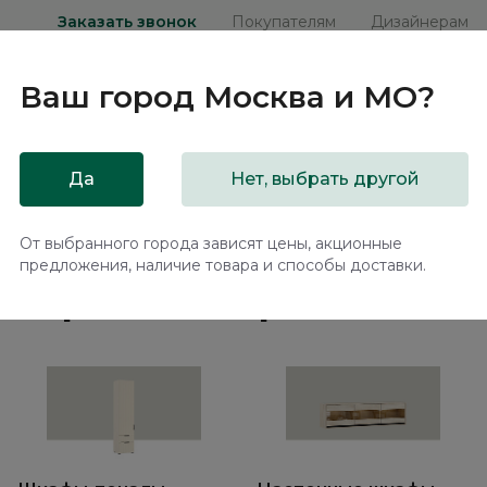
Заказать звонок
Покупателям
Дизайнерам
Ваш город
Москва и МО
?
ни
Мебель на заказ
Распродажа
Акц
Да
Нет, выбрать другой
творчатые
От выбранного города зависят цены, акционные
предложения, наличие товара и способы доставки.
 трехстворчатые
81