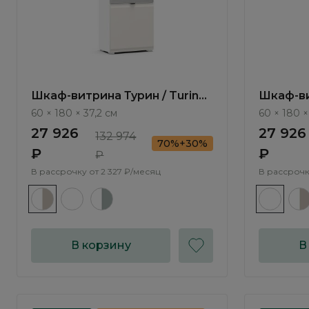
Шкаф-витрина Турин / Turin
Шкаф-ви
TR1213.7
TR1213.6
60 × 180 × 37,2 см
60 × 180 ×
27 926
27 926
132 974
70%+30%
₽
₽
₽
В рассрочку от
2 327 ₽/месяц
В рассрочк
В корзину
В