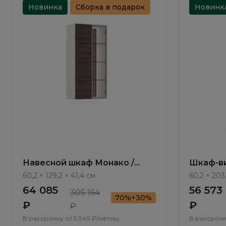
Новинка
Сборка в подарок
Новинк
Навесной шкаф Монако /
Шкаф-ви
Monako MN621.3.F
Monako 
60,2 × 129,2 × 41,4 см
60,2 × 203
64 085
56 573
305 164
70%+30%
₽
₽
₽
В рассрочку от
5 340 ₽/месяц
В рассрочк