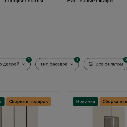
Шкафы-пеналы
Настенные шкафы
1
1
во дверей
Тип фасадов
Все фильтры
а
Сборка в подарок
Новинка
Сборка в п