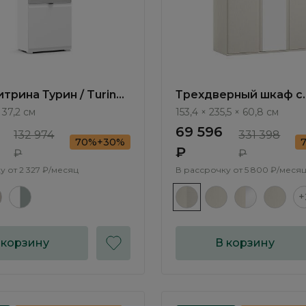
трина Турин / Turin
Трехдверный шкаф с
зеркалом Элеганте / 
 37,2 см
153,4 × 235,5 × 60,8 см
LE6812.2
69 596
132 974
331 398
70%+30%
₽
₽
₽
у от
2 327 ₽/месяц
В рассрочку от
5 800 ₽/меся
+
 корзину
В корзину