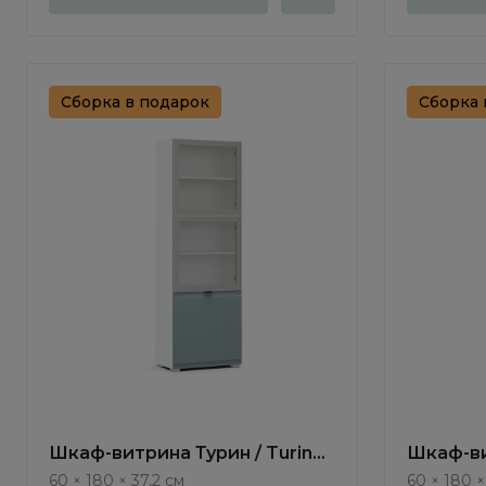
Сборка в подарок
Сборка 
Шкаф-витрина Турин / Turin
Шкаф-ви
TR1215.8
TR1215.7
60 × 180 × 37,2 см
60 × 180 ×