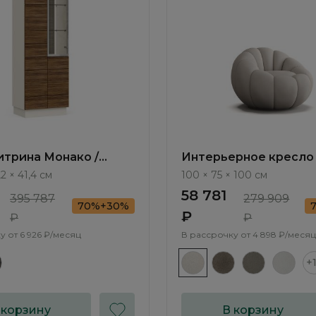
трина Монако /
Интерьерное кресло 
MN610.1
Bioko ММ108.1
,2 × 41,4 см
100 × 75 × 100 см
58 781
395 787
279 909
70%+30%
₽
₽
₽
у от
6 926 ₽/месяц
В рассрочку от
4 898 ₽/месяц
+
 корзину
В корзину