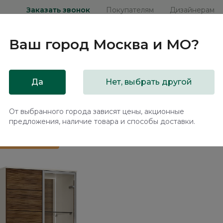
Заказать звонок
Покупателям
Дизайнерам
Ваш город
Москва и МО
?
ни
Мебель на заказ
Распродажа
Акц
Да
Нет, выбрать другой
 Monako MN621.1.F
От выбранного города зависят цены, акционные
предложения, наличие товара и способы доставки.
 в подарок