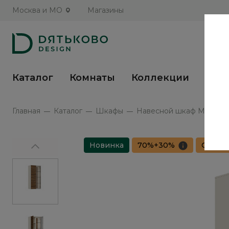
Москва и МО
Магазины
Каталог
Комнаты
Коллекции
Кух
Главная
Каталог
Шкафы
Навесной шкаф Монако /
Новинка
70%+30%
Сборка