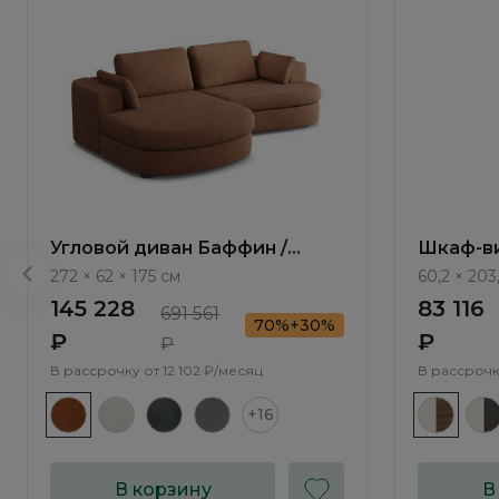
Угловой диван Баффин /
Шкаф-ви
Baffin ММ113.111 с оттоманкой
Monako 
272 × 62 × 175 см
60,2 × 203
и механизмом Еврокнижка
145 228
83 116
691 561
70%+30%
₽
₽
₽
В рассрочку от
12 102 ₽/месяц
В рассрочк
+16
В корзину
В