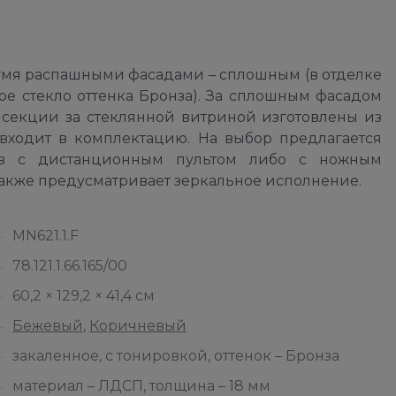
я распашными фасадами – сплошным (в отделке
е стекло оттенка Бронза). За сплошным фасадом
 секции за стеклянной витриной изготовлены из
 входит в комплектацию. На выбор предлагается
ов с дистанционным пультом либо с ножным
также предусматривает зеркальное исполнение.
MN621.1.F
78.121.1.66.165/00
60,2 × 129,2 × 41,4 см
Бежевый
,
Коричневый
закаленное, с тонировкой, оттенок – Бронза
материал – ЛДСП, толщина – 18 мм