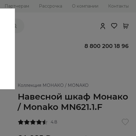
Партнерам
Рассрочка
О компании
Контакты
ии
8 800 200 18 96
Коллекция МОНАКО / MONAKO
Навесной шкаф Монако
/ Monako MN621.1.F
4.8