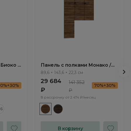
Биоко /
Панель с полками Монако /
Monako MN632.1
89,6 × 143,6 × 22,3 см
29 684
141 352
70%+30%
70%+30%
₽
₽
В рассрочку от
2 474 ₽/месяц
16
В корзину