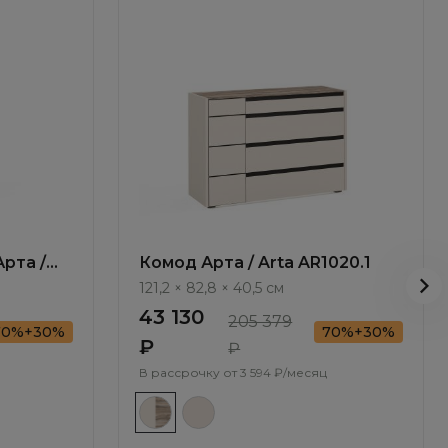
рта /
Комод Арта / Arta AR1020.1
121,2 × 82,8 × 40,5 см
43 130
205 379
70%+30%
70%+30%
₽
₽
В рассрочку от
3 594 ₽/месяц