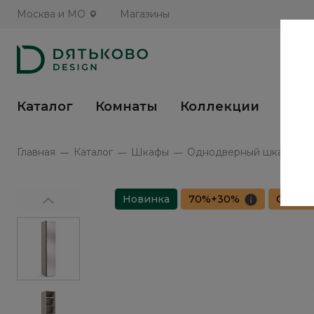
Москва и МО
Магазины
Каталог
Комнаты
Коллекции
Кух
Главная
Каталог
Шкафы
Однодверный шкаф с ант
Новинка
70%+30%
Сборка