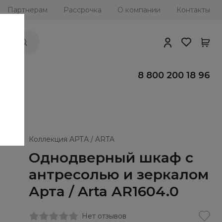
Партнерам
Рассрочка
О компании
Контакты
ии
8 800 200 18 96
Коллекция АРТА / ARTA
Однодверный шкаф с
антресолью и зеркалом
Арта / Arta AR1604.0
Нет отзывов