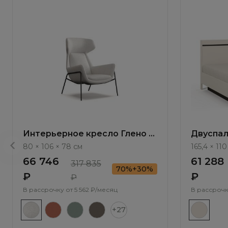
Интерьерное кресло Глено /
Двуспал
Gleno ММ107.1
подъемн
80 × 106 × 78 см
165,4 × 110
/ Arta AR
66 746
61 288
317 835
70%+30%
₽
₽
₽
В рассрочку от
5 562 ₽/месяц
В рассрочк
+27