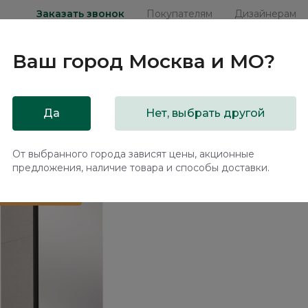
Заказать звонок
Покупателям
Дизайнерам
Ваш город
Москва и МО
?
ни
Мебель на заказ
Распродажа
Акц
Да
Нет, выбрать другой
ресолью и зеркалом Арта / Arta AR1604.0
От выбранного города зависят цены, акционные
предложения, наличие товара и способы доставки.
 в подарок