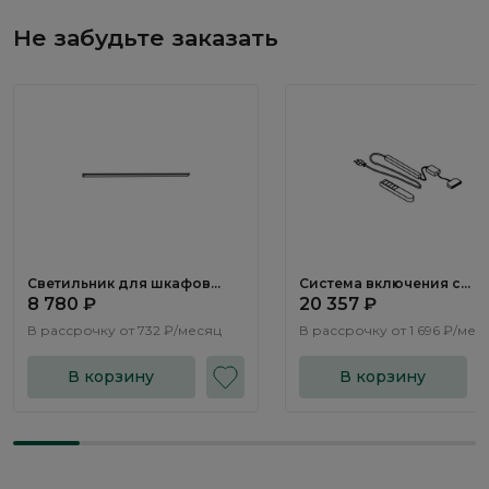
Не забудьте заказать
Светильник для шкафов
Система включения с
SV584
дистанционным пультом
8 780 ₽
20 357 ₽
управления LS064.0
В рассрочку от
732 ₽/месяц
В рассрочку от
1 696 ₽/мес
В корзину
В корзину