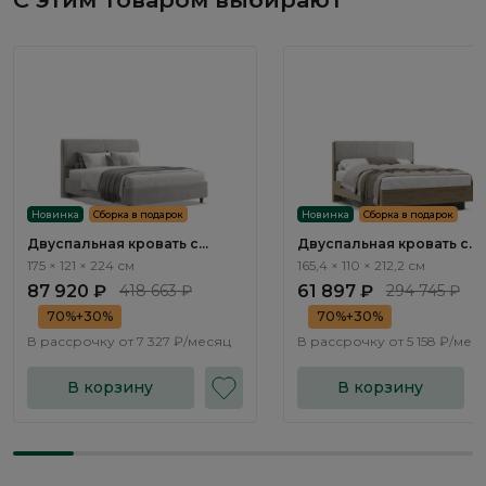
Новинка
Сборка в подарок
Новинка
Сборка в подарок
Двуспальная кровать с
Двуспальная кровать с
подъемным механизмом
подъемным механизмом
175 × 121 × 224 см
165,4 × 110 × 212,2 см
Терамо / Teramo NK335.02
Терамо / Teramo TA201.3
87 920 ₽
418 663 ₽
61 897 ₽
294 745 ₽
70%+30%
70%+30%
В рассрочку от
7 327 ₽/месяц
В рассрочку от
5 158 ₽/мес
В корзину
В корзину