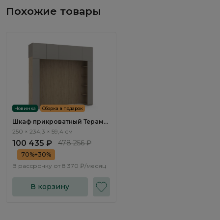
Похожие товары
Новинка
Сборка в подарок
Шкаф прикроватный Терамо
/ Teramo TA195.2
250 × 234,3 × 59,4 см
100 435 ₽
478 256 ₽
70%+30%
В рассрочку от
8 370 ₽/месяц
В корзину