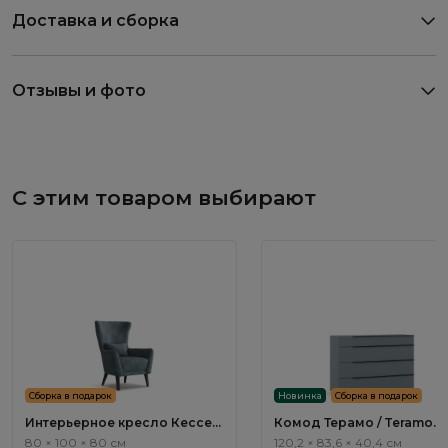
Доставка и сборка
Отзывы и фото
С этим товаром выбирают
Сборка в подарок
Новинка
Сборка в подарок
Интерьерное кресло Кессел
Комод Терамо / Teramo
/ Kessel ММ115.13
TA020.1
80 × 100 × 80 см
120,2 × 83,6 × 40,4 см