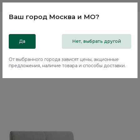
Магазины
Москва и МО
8 800 200 18 96
Ваш город
Москва и МО
?
Главная
Да
Каталог
Кровати
Нет, выбрать другой
Двуспальная кровать с подъемным механизмом Терамо /
Teramo NK335.02
От выбранного города зависят цены, акционные
предложения, наличие товара и способы доставки.
Новинка
70%+30%
Сборка в подарок