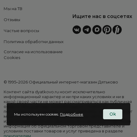
Мы на ТВ
Ищите нас в соцсетях
Отзывы
Частые вопросы
Политика обработки данных
Согласие на использование
Cookies
© 1995–2026 Официальный интернет-магазин Дятьково
Контент сайта dyatkovo.ru носит исключительно
информационный характер и ни при каких условиях и ни в
какой своей части не может рассматриваться как публичная
оферта. Внешний вид, комплектация и стоимость
поставляемой продукции, а также перечень сервисных услуг
Ok
Мы используем cookies.
Подробнее
могут отличаться от представленных на сайте. Цены на
изделия варьируются в зависимости от региона. Подробная
информация об официальном торговом представителе и
условиях поставки товаров и услуг приведена в разделе
покупателям
.