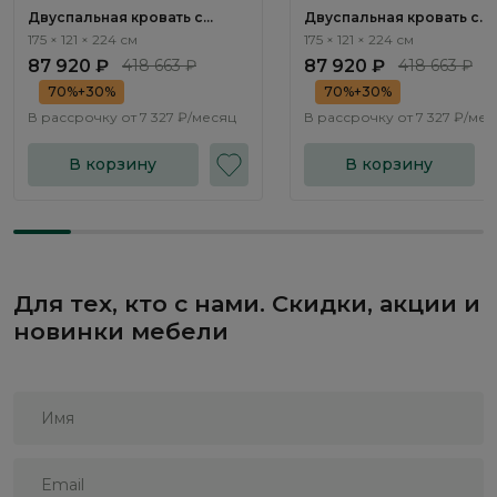
Двуспальная кровать с
Двуспальная кровать с
подъемным механизмом
подъемным механизмом
175 × 121 × 224 см
175 × 121 × 224 см
Терамо / Teramo NK335.01
Терамо / Teramo NK335.03
87 920 ₽
418 663 ₽
87 920 ₽
418 663 ₽
70%+30%
70%+30%
В рассрочку от
7 327 ₽/месяц
В рассрочку от
7 327 ₽/ме
В корзину
В корзину
Для тех, кто с нами. Скидки, акции и
новинки мебели