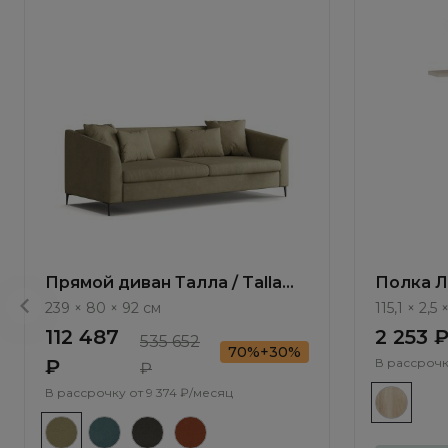
Прямой диван Талла / Talla
Полка Лу
ММ100.4 с механизмом Пума
239 × 80 × 92 см
115,1 × 2,5
112 487
2 253 
535 652
70%+30%
₽
В рассрочк
₽
В рассрочку от
9 374 ₽/месяц