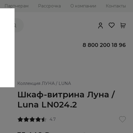
Партнерам
Рассрочка
О компании
Контакты
ии
8 800 200 18 96
Коллекция ЛУНА / LUNA
Шкаф-витрина Луна /
Luna LN024.2
4.7