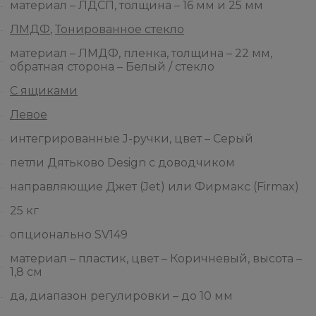
материал – ЛДСП, толщина – 16 мм и 25 мм
ЛМДФ
,
Тонированное стекло
материал – ЛМДФ, пленка, толщина – 22 мм,
обратная сторона – Белый / стекло
С ящиками
Левое
интегрированные J-ручки, цвет – Серый
петли Дятьково Design с доводчиком
направляющие Джет (Jet) или Фирмакс (Firmax)
25 кг
опционально SV149
материал – пластик, цвет – Коричневый, высота –
1,8 см
да, диапазон регулировки – до 10 мм