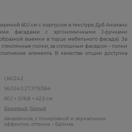
риной 60,1 см с корпусом в текстуре Дуб Анзиано
ми фасадами с эргономичными J-ручками
образной выемки в торце мебельного фасада). За
я стеклянные полки, за сплошным фасадом – полки
сполнение элемента. В качестве опции доступна
LN024.2
56.024.0.27.379/384
60,1 × 206,8 × 42,5 см
Бежевый
,
Белый
закаленное, с тонировкой и зеркальным
эффектом, оттенок – Бронза