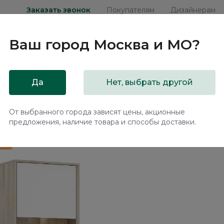
Заказать звонок
Покупателям
Дизайнерам
Ваш город
Москва и МО
?
ни
Мебель на заказ
Распродажа
Акц
Да
Нет, выбрать другой
na LN024.2
От выбранного города зависят цены, акционные
предложения, наличие товара и способы доставки.