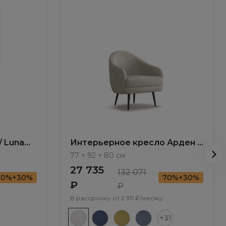
/ Luna
Интерьерное кресло Арден /
Arden ММ106.5
77 × 92 × 80 см
27 735
132 071
70%+30%
70%+30%
₽
₽
В рассрочку от
2 311 ₽/месяц
+31