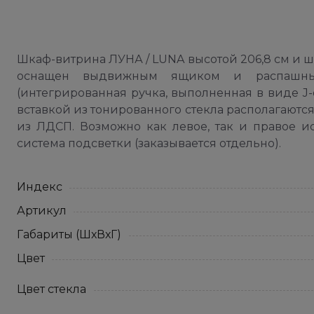
Шкаф-витрина ЛУНА / LUNA высотой 206,8 см и ши
оснащен выдвижным ящиком и распашны
(интегрированная ручка, выполненная в виде J-
вставкой из тонированного стекла располагаютс
из ЛДСП. Возможно как левое, так и правое и
система подсветки (заказывается отдельно).
Индекс
Артикул
Габариты (ШхВхГ)
Цвет
Цвет стекла