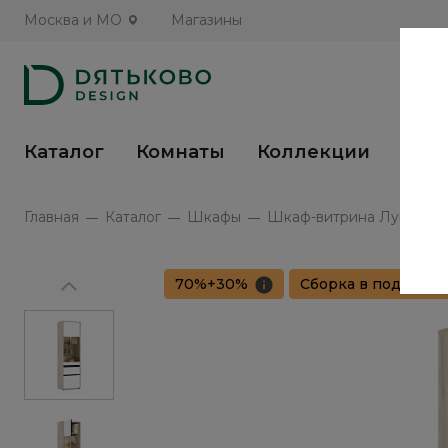
Москва и МО
Магазины
Каталог
Комнаты
Коллекции
Кух
Главная
Каталог
Шкафы
Шкаф-витрина Луна / Lu
70%+30%
Сборка в подарок