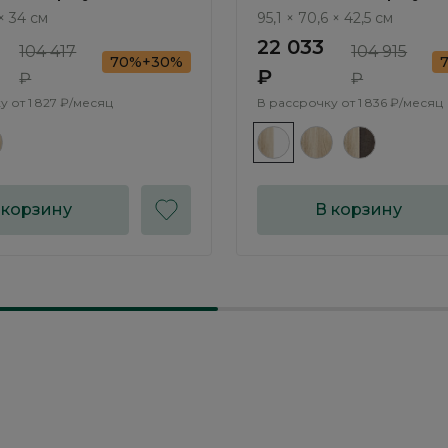
LN014.2
 × 34 см
95,1 × 70,6 × 42,5 см
22 033
104 417
104 915
70%+30%
₽
₽
₽
у от
1 827 ₽/месяц
В рассрочку от
1 836 ₽/месяц
 корзину
В корзину