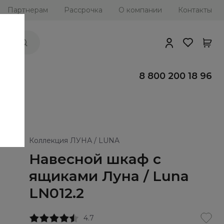
Партнерам
Рассрочка
О компании
Контакты
ии
8 800 200 18 96
Коллекция ЛУНА / LUNA
Навесной шкаф с
ящиками Луна / Luna
LN012.2
4.7