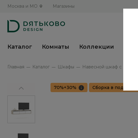
Москва и МО
Магазины
Каталог
Комнаты
Коллекции
Кух
Главная
Каталог
Шкафы
Навесной шкаф с ящикам
70%+30%
Сборка в подарок