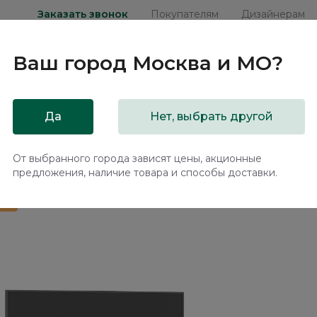
Заказать звонок
Покупателям
Дизайнерам
Ваш город
Москва и МО
?
ни
Мебель на заказ
Распродажа
Акц
Да
Нет, выбрать другой
и Луна / Luna LN012.2
От выбранного города зависят цены, акционные
предложения, наличие товара и способы доставки.