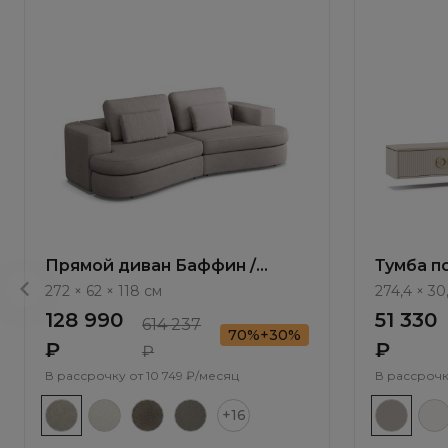
Прямой диван Баффин /
Тумба п
Baffin ММ113.65 с механизмом
Тиара / 
272 × 62 × 118 см
274,4 × 30
Еврокнижка
128 990
51 330
614 237
70%+30%
₽
₽
₽
В рассрочку от
10 749 ₽/месяц
В рассрочк
+16