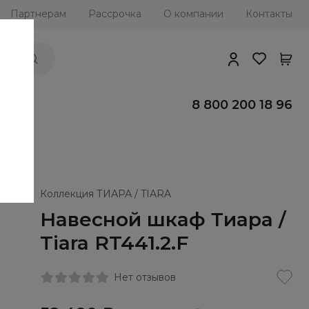
Партнерам
Рассрочка
О компании
Контакты
ии
8 800 200 18 96
Коллекция ТИАРА / TIARA
Навесной шкаф Тиара /
Tiara RT441.2.F
Нет отзывов