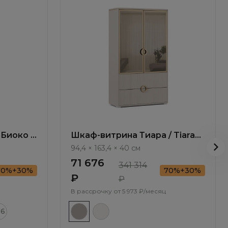
Биоко /
Шкаф-витрина Тиара / Tiara
RT421.2.F
94,4 × 163,4 × 40 см
71 676
341 314
70%+30%
70%+30%
₽
₽
В рассрочку от
5 973 ₽/месяц
16