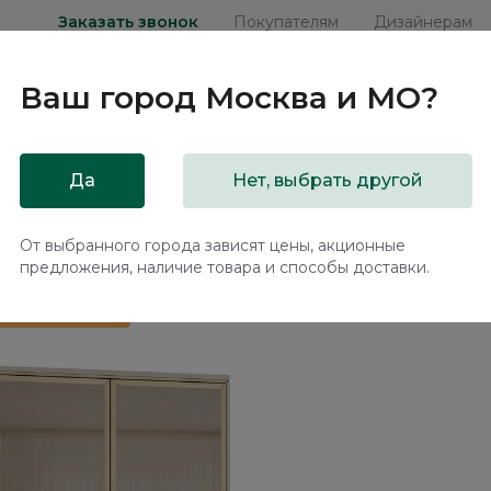
Заказать звонок
Покупателям
Дизайнерам
Ваш город
Москва и МО
?
ни
Мебель на заказ
Распродажа
Акц
Да
Нет, выбрать другой
ara RT441.2.F
От выбранного города зависят цены, акционные
предложения, наличие товара и способы доставки.
 в подарок