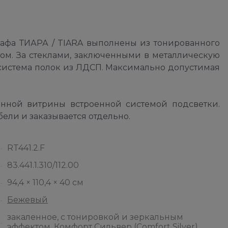
афа ТИАРА / TIARA выполнены из тонированного
том. За стеклами, заключенными в металлическую
 система полок из ЛДСП. Максимально допустимая
нной витрины встроенной системой подсветки.
ели и заказывается отдельно.
RT441.2.F
83.441.1.310/112.00
94,4 × 110,4 × 40 см
Бежевый
закаленное, с тонировкой и зеркальным
эффектом, Комфорт Сильвер (Comfort Silver)