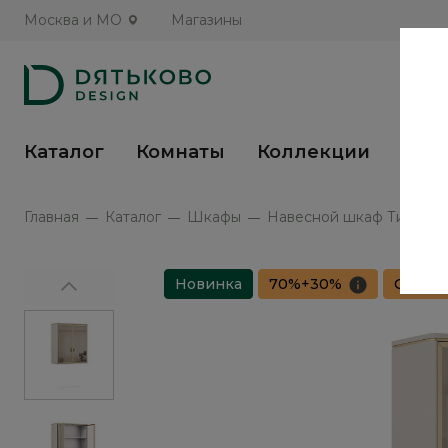
Москва и МО
Магазины
Каталог
Комнаты
Коллекции
Кух
Главная
Каталог
Шкафы
Навесной шкаф Тиара / Ti
Новинка
70%+30%
Сборка