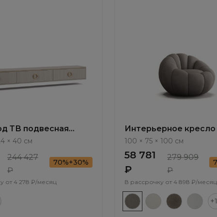
од ТВ подвесная
Интерьерное кресло 
Tiara RT413.3
Bioko ММ108.3
,4 × 40 см
100 × 75 × 100 см
58 781
244 427
279 909
70%+30%
₽
₽
₽
у от
4 278 ₽/месяц
В рассрочку от
4 898 ₽/месяц
+